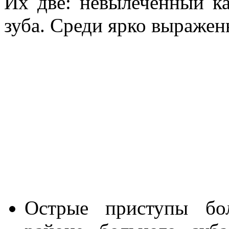
Их две: невылеченный к
зуба. Среди ярко выраже
Острые приступы бол