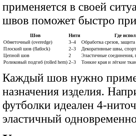
применяется в своей сит
швов поможет быстро при
Шов
Нити
Где испо
Обметочный (overedge)
3–4
Обработка срезов, защита
Плоский шов (flatlock)
2–3
Декоративные швы, спор
Цепной шов
2
Эластичные соединения, 
Роликовый подгиб (rolled hem)
2–3
Тонкие края и лёгкие тка
Каждый шов нужно примен
назначения изделия. Напр
футболки идеален 4-нито
эластичный одновременно