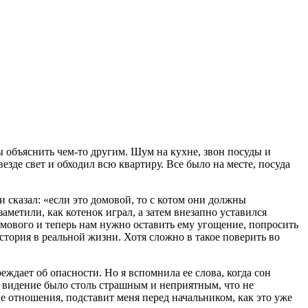
ы объяснить чем-то другим. Шум на кухне, звон посуды и
езде свет и обходил всю квартиру. Все было на месте, посуда
 сказал: «если это домовой, то с котом они должны
заметили, как котенок играл, а затем внезапно уставился
домового и теперь нам нужно оставить ему угощение, попросить
стория в реальной жизни. Хотя сложно в такое поверить во
еждает об опасности. Но я вспомнила ее слова, когда сон
дь видение было столь страшным и неприятным, что не
ые отношения, подставит меня перед начальником, как это уже