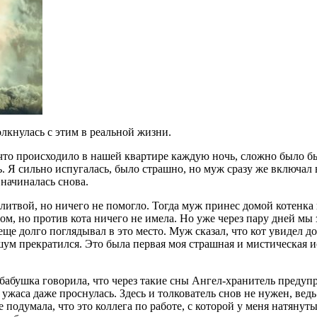
олкнулась с этим в реальной жизни.
 что происходило в нашей квартире каждую ночь, сложно было б
. Я сильно испугалась, было страшно, но муж сразу же включал в
 начиналась снова.
итвой, но ничего не помогло. Тогда муж принес домой котенка и
том, но против кота ничего не имела. Но уже через пару дней мы 
еще долго поглядывал в это место. Муж сказал, что кот увидел 
шум прекратился. Это была первая моя страшная и мистическая и
бабушка говорила, что через такие сны Ангел-хранитель предупр
т ужаса даже проснулась. Здесь и толкователь снов не нужен, ве
 подумала, что это коллега по работе, с которой у меня натянут