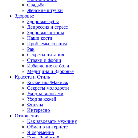
Свадьба
Женские штучки
Здоровье
Здоровые зубы
Депрессия и стресс
Здоровые органы
Наши кости
Проблемы со сном
Рак
Секреты питания
Страхи и фобии
Избавление от боли
Медицина и Здоровье
Красота и Стиль
Косметика/Макияж
Секреты молодости
Уход за волосами
Уход за кожей
Фигура
Интересно
Отношения
Как завоевать мужчину
Обман в интернете
Я беременна
Быть Любимой