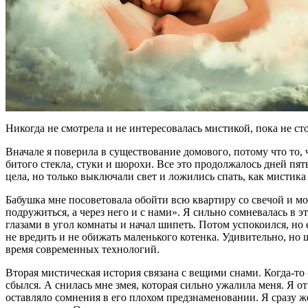
Никогда не смотрела и не интересовалась мистикой, пока не ст
Вначале я поверила в существование домового, потому что то,
битого стекла, стуки и шорохи. Все это продолжалось дней пять
цела, но только выключали свет и ложились спать, как мистика
Бабушка мне посоветовала обойти всю квартиру со свечой и мол
подружиться, а через него и с нами». Я сильно сомневалась в э
глазами в угол комнаты и начал шипеть. Потом успокоился, но 
не вредить и не обижать маленького котенка. Удивительно, но 
время современных технологий.
Вторая мистическая история связана с вещими снами. Когда-то 
сбылся. А снилась мне змея, которая сильно ужалила меня. Я о
оставляло сомнения в его плохом предзнаменовании. Я сразу же