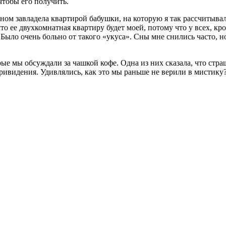
 чтобы его получить.
аном завладела квартирой бабушки, на которую я так рассчитывал
что ее двухкомнатная квартиру будет моей, потому что у всех, кр
Было очень больно от такого «укуса». Сны мне снились часто, н
ые мы обсуждали за чашкой кофе. Одна из них сказала, что стра
привидения. Удивлялись, как это мы раньше не верили в мистику