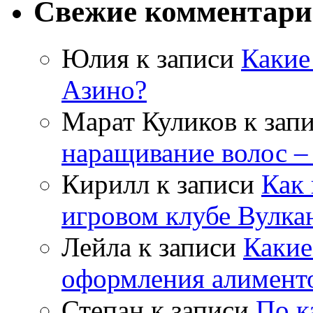
Свежие комментар
Юлия
к записи
Какие
Азино?
Марат Куликов
к зап
наращивание волос –
Кирилл
к записи
Как 
игровом клубе Вулка
Лейла
к записи
Какие
оформления алимент
Степан
к записи
По к