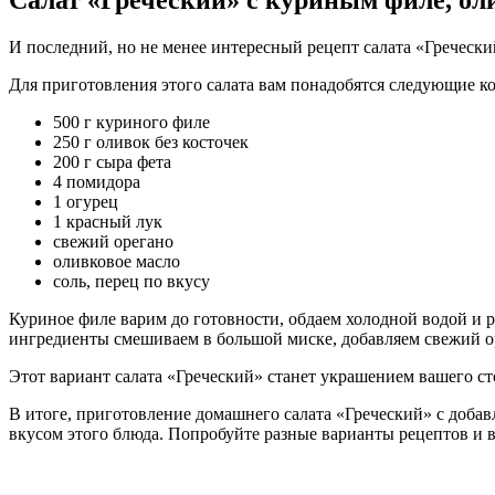
Салат «Греческий» с куриным филе, ол
И последний, но не менее интересный рецепт салата «Греческ
Для приготовления этого салата вам понадобятся следующие к
500 г куриного филе
250 г оливок без косточек
200 г сыра фета
4 помидора
1 огурец
1 красный лук
свежий орегано
оливковое масло
соль, перец по вкусу
Куриное филе варим до готовности, обдаем холодной водой и р
ингредиенты смешиваем в большой миске, добавляем свежий о
Этот вариант салата «Греческий» станет украшением вашего ст
В итоге, приготовление домашнего салата «Греческий» с добав
вкусом этого блюда. Попробуйте разные варианты рецептов и в