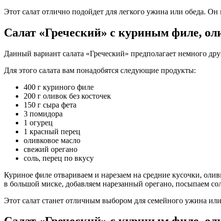
Этот салат отлично подойдет для легкого ужина или обеда. Он
Салат «Греческий» с куриным филе, ол
Данный вариант салата «Греческий» предполагает немного дру
Для этого салата вам понадобятся следующие продукты:
400 г куриного филе
200 г оливок без косточек
150 г сыра фета
3 помидора
1 огурец
1 красный перец
оливковое масло
свежий орегано
соль, перец по вкусу
Куриное филе отвариваем и нарезаем на средние кусочки, оли
в большой миске, добавляем нарезанный орегано, посыпаем со
Этот салат станет отличным выбором для семейного ужина или