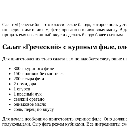
Салат «Греческий» – это классическое блюдо, которое пользу
ингредиентам: оливкам, фете, орегано и оливковому маслу. В 
придать ему изысканный вкус и сделать блюдо более сытным.
Салат «Греческий» с куриным филе, о
Для приготовления этого салата вам понадобятся следующие и
300 г куриного филе
150 г оливок без косточек
200 г сыра фета
2 помидора
1 огурец
1 красный лук
свежий орегано
оливковое масло
соль, перец по вкусу
Для начала необходимо приготовить куриное филе. Оно должно
полукольцами. Сыр фета режем кубиками. Все ингредиенты сме