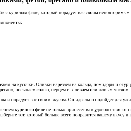
ивками, фетой, орегано и оливковым ма
ий» с куриным филе, который порадует вас своим неповторимым 
омпоненты:
ежем на кусочки. Оливки нарезаем на кольца, помидоры и огурц
регано, посыпаем солью, перцем и заливаем оливковым маслом.
ола и порадует вас своим вкусом. Он идеально подойдет для ужин
лением куриного филе не только принесет вам удовольствие от 
ыберите тот, который больше всего понравится вашему вкусу и 