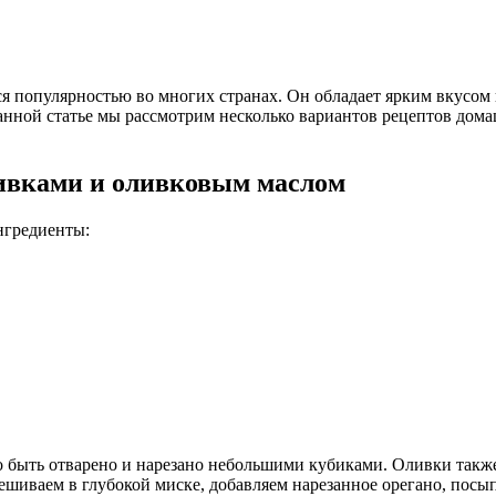
ется популярностью во многих странах. Он обладает ярким вкус
данной статье мы рассмотрим несколько вариантов рецептов дом
ливками и оливковым маслом
нгредиенты:
 быть отварено и нарезано небольшими кубиками. Оливки также н
шиваем в глубокой миске, добавляем нарезанное орегано, посы