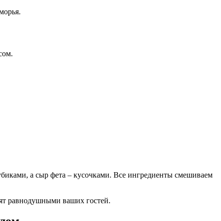
морья.
сом.
убиками, а сыр фета – кусочками. Все ингредиенты смешиваем
вят равнодушными ваших гостей.