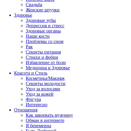
Свадьба
Женские штучки
Здоровье
Здоровые зубы
Депрессия и стресс
Здоровые органы
Наши кости
Проблемы со сном
Рак
Секреты питания
Страхи и фобии
Избавление от боли
Медицина и Здоровье
Красота и Стиль
Косметика/Макияж
Секреты молодости
Уход за волосами
Уход за кожей
Фигура
Интересно
Отношения
Как завоевать мужчину
Обман в интернете
Я беременна
Быть Любимой