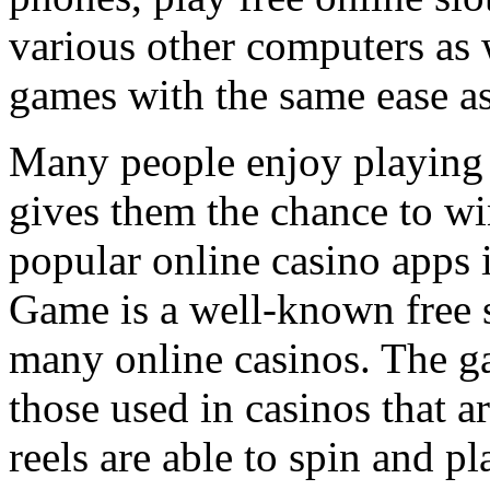
various other computers as w
games with the same ease as
Many people enjoy playing o
gives them the chance to wi
popular online casino apps 
Game is a well-known free s
many online casinos. The ga
those used in casinos that a
reels are able to spin and p