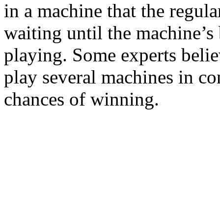
in a machine that the regula
waiting until the machine’
playing. Some experts believ
play several machines in con
chances of winning.