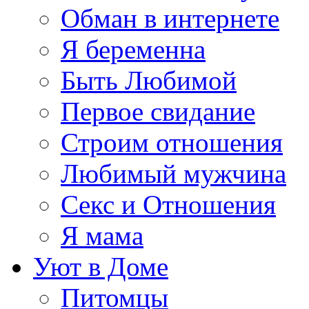
Обман в интернете
Я беременна
Быть Любимой
Первое свидание
Строим отношения
Любимый мужчина
Секс и Отношения
Я мама
Уют в Доме
Питомцы