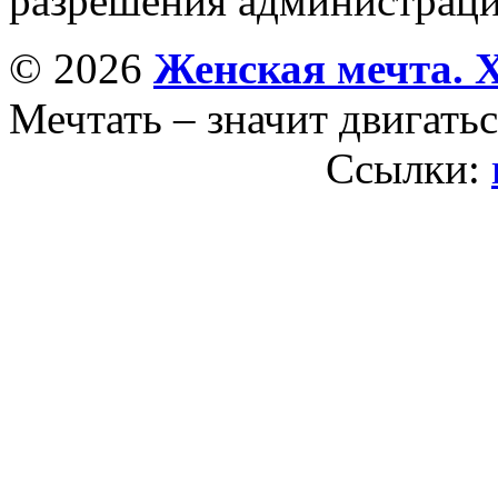
разрешения администраци
© 2026
Женская мечта. 
Мечтать – значит двигатьс
Ссылки: