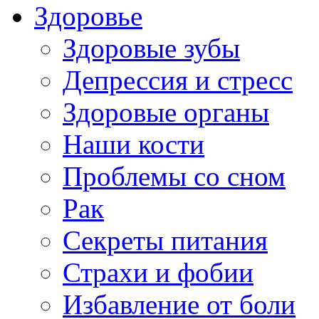
Здоровье
Здоровые зубы
Депрессия и стресс
Здоровые органы
Наши кости
Проблемы со сном
Рак
Секреты питания
Страхи и фобии
Избавление от боли