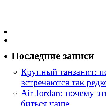
Последние записи
Крупный танзанит: п
встречаются так редк
Air Jordan: почему э
биться чаще