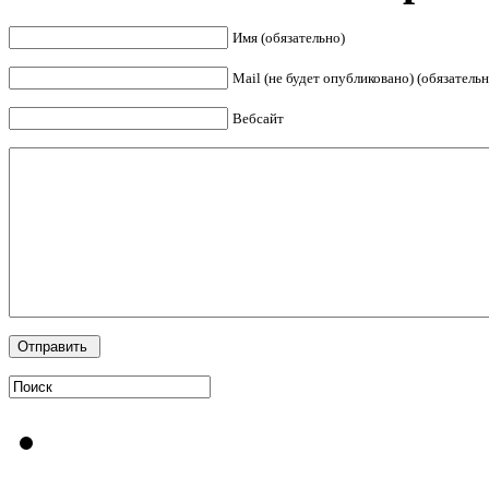
Имя (обязательно)
Mail (не будет опубликовано) (обязательн
Вебсайт