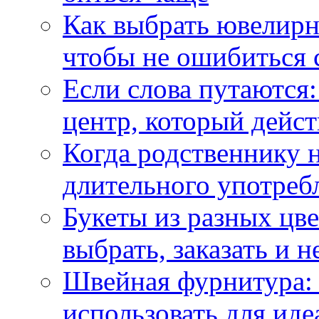
Как выбрать ювелирн
чтобы не ошибиться 
Если слова путаются:
центр, который дейс
Когда родственнику 
длительного употреб
Букеты из разных цве
выбрать, заказать и н
Швейная фурнитура: 
использовать для иде