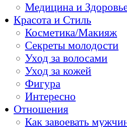
Медицина и Здоровь
Красота и Стиль
Косметика/Макияж
Секреты молодости
Уход за волосами
Уход за кожей
Фигура
Интересно
Отношения
Как завоевать мужчи