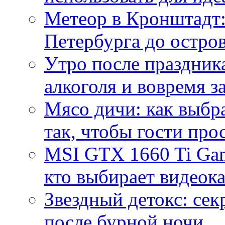
Метеор в Кронштадт:
Петербурга до остро
Утро после праздника
алкоголя и вовремя 
Мясо дичи: как выбра
так, чтобы гости про
MSI GTX 1660 Ti Gam
кто выбирает видеок
Звездный детокс: се
после бурной ночи