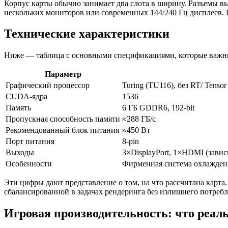
Корпус карты обычно занимает два слота в ширину. Разъемы 
нескольких мониторов или современных 144/240 Гц дисплеев. П
Технические характеристики
Ниже — таблица с основными спецификациями, которые важны 
Параметр
Графический процессор
Turing (TU116), без RT/ Tensor
CUDA-ядра
1536
Память
6 ГБ GDDR6, 192-bit
Пропускная способность памяти
≈288 ГБ/с
Рекомендованный блок питания
≈450 Вт
Порт питания
8-pin
Выходы
3×DisplayPort, 1×HDMI (завис
Особенности
Фирменная система охлаждени
Эти цифры дают представление о том, на что рассчитана карта
сбалансированной в задачах рендеринга без излишнего потребл
Игровая производительность: что реал