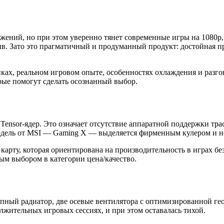
ожений, но при этом уверенно тянет современные игры на 1080p,
ыв. Зато это прагматичный и продуманный продукт: достойная п
ках, реальном игровом опыте, особенностях охлаждения и разгона
рые помогут сделать осознанный выбор.
 Tensor-ядер. Это означает отсутствие аппаратной поддержки тр
одель от MSI — Gaming X — выделяется фирменным кулером и н
карту, которая ориентирована на производительность в играх бе
ным выбором в категории цена/качество.
пный радиатор, две осевые вентилятора с оптимизированной гео
олжительных игровых сессиях, и при этом оставалась тихой.