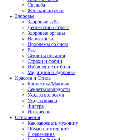
Свадьба
Женские штучки
Здоровье
Здоровые зубы
Депрессия и стресс
Здоровые органы
Наши кости
Проблемы со сном
Рак
Секреты питания
Страхи и фобии
Избавление от боли
Медицина и Здоровье
Красота и Стиль
Косметика/Макияж
Секреты молодости
Уход за волосами
Уход за кожей
Фигура
Интересно
Отношения
Как завоевать мужчину
Обман в интернете
Я беременна
Быть Любимой