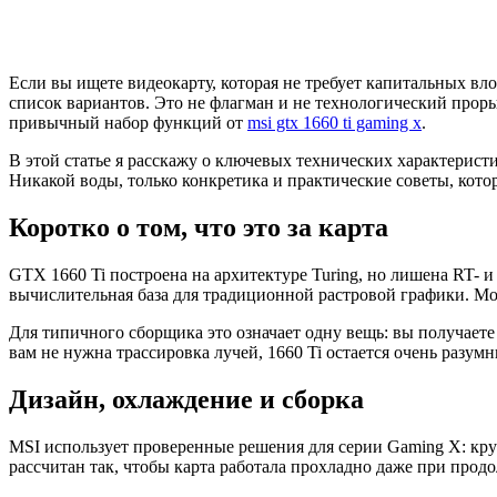
Если вы ищете видеокарту, которая не требует капитальных вл
список вариантов. Это не флагман и не технологический прор
привычный набор функций от
msi gtx 1660 ti gaming x
.
В этой статье я расскажу о ключевых технических характеристи
Никакой воды, только конкретика и практические советы, кото
Коротко о том, что это за карта
GTX 1660 Ti построена на архитектуре Turing, но лишена RT- и
вычислительная база для традиционной растровой графики. М
Для типичного сборщика это означает одну вещь: вы получаете 
вам не нужна трассировка лучей, 1660 Ti остается очень разум
Дизайн, охлаждение и сборка
MSI использует проверенные решения для серии Gaming X: кру
рассчитан так, чтобы карта работала прохладно даже при прод