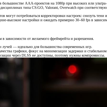
 в большинстве AAA-проектов на 1080p при высоких или ультра-
в дисциплинах типа CS:GO, Valorant, Overwatch при соответству
ов могут потребоваться корректировки настроек: снизуть тени 
едние‑высокие настройки и ожидать примерно 30–60 fps в зависи
м в зависимости от желаемого фреймрейта и разрешения.
вки лучей — идеально для большинства современных игр.
 качества графики, фокус на минимизации задержки и стабильном
имизации через DLSS не доступны, поэтому нужны компромиссы.