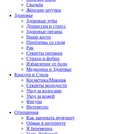
Свадьба
Женские штучки
Здоровье
Здоровые зубы
Депрессия и стресс
Здоровые органы
Наши кости
Проблемы со сном
Рак
Секреты питания
Страхи и фобии
Избавление от боли
Медицина и Здоровье
Красота и Стиль
Косметика/Макияж
Секреты молодости
Уход за волосами
Уход за кожей
Фигура
Интересно
Отношения
Как завоевать мужчину
Обман в интернете
Я беременна
Быть Любимой