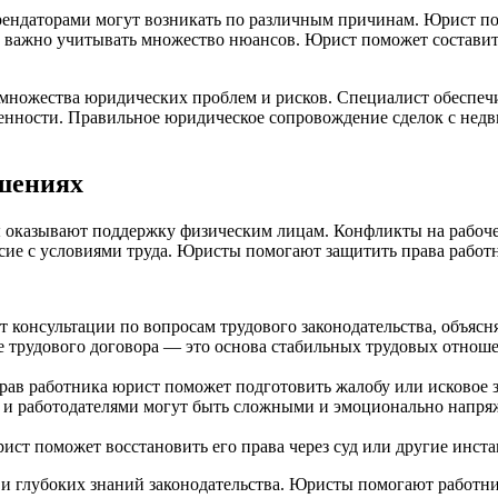
ендаторами могут возникать по различным причинам. Юрист пом
важно учитывать множество нюансов. Юрист поможет составить
ножества юридических проблем и рисков. Специалист обеспечив
твенности. Правильное юридическое сопровождение сделок с не
шениях
ы оказывают поддержку физическим лицам. Конфликты на рабоче
сие с условиями труда. Юристы помогают защитить права работн
консультации по вопросам трудового законодательства, объясня
 трудового договора — это основа стабильных трудовых отноше
рав работника юрист поможет подготовить жалобу или исковое з
 и работодателями могут быть сложными и эмоционально напр
ист поможет восстановить его права через суд или другие инст
и глубоких знаний законодательства. Юристы помогают работни