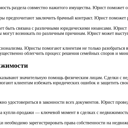
имость раздела совместно нажитого имущества. Юрист поможет о
ары предпочитают заключить брачный контракт. Юрист поможет р
т быть связана с различными юридическими нюансами. Юрист п
могут возникать по различным причинам. Юрист может выступ
сионализма. Юристы помогают клиентам не только разобраться 
щественно облегчить процесс решения семейных споров и мини
ижимости
 оказывают значительную помощь физическим лицам. Сделки с 
помогают клиентам избежать юридических ошибок и защитить св
но удостовериться в законности всех документов. Юрист прове
ра купли-продажи — ключевой момент в сделках с недвижимост
ки необходимо зарегистрировать права собственности на недви