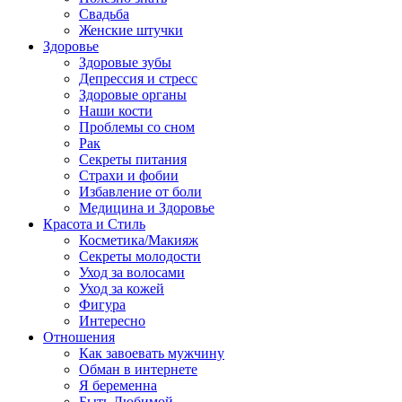
Свадьба
Женские штучки
Здоровье
Здоровые зубы
Депрессия и стресс
Здоровые органы
Наши кости
Проблемы со сном
Рак
Секреты питания
Страхи и фобии
Избавление от боли
Медицина и Здоровье
Красота и Стиль
Косметика/Макияж
Секреты молодости
Уход за волосами
Уход за кожей
Фигура
Интересно
Отношения
Как завоевать мужчину
Обман в интернете
Я беременна
Быть Любимой