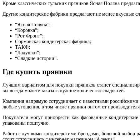
Кроме классических тульских пряников Ясная Поляна предлага
Другие кондитерские фабрики предлагают не менее вкусные сл
“Ясная Поляна”;
“Коровка”;
“Рот Фронт”;
Сормовская кондитерская фабрика;
ТАКФ;
“Ладушки”;
“Сладкие истории”.
Где купить пряники
Лучшим вариантом для покупки пряников станет специализиро
вы всегда можете заказать нужное количество сладостей.
Компания напрямую сотрудничает с известными российскими к
любые угощения, в том числе пряники оптом от производителя
Покупатели могут приобрести как фасованные кондитерские и
упакованы поштучно.
Работа с лучшими кондитерскими брендами, большой выбор ра
стоит сотрудничать с интернет-магазином “Аленка”.