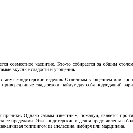
тся совместное чаепитие. Кто-то собирается за общим столом
 самые вкусные сладости и угощения.
танут кондитерские изделия. Отличным угощением или гости
е привередливые сладкоежки найдут для себя подходящий вари
т пряники. Однако самым известным, пожалуй, является произ
и за ее пределами. Эти кондитерские изделия представлены в б
 заканчивая топпингом из апельсина, имбиря или марципана.