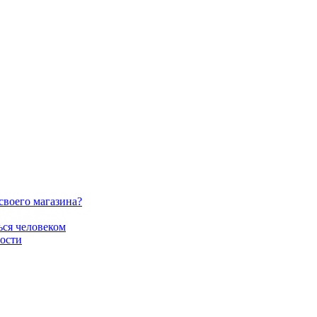
своего магазина?
ься человеком
ости