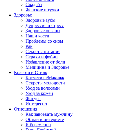
Свадьба
Женские штучки
Здоровье
Здоровые зубы
Депрессия и стресс
Здоровые органы
Наши кости
Проблемы со сном
Рак
Секреты питания
Страхи и фобии
Избавление от боли
Медицина и Здоровье
Красота и Стиль
Косметика/Макияж
Секреты молодости
Уход за волосами
Уход за кожей
Фигура
Интересно
Отношения
Как завоевать мужчину
Обман в интернете
Я беременна
Быть Любимой