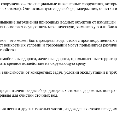
сооружения – это специальные инженерные сооружения, которы
х стоков). Они используются для сбора, задержания, очистки и
ьшение загрязнения природных водных объектов от взмывшей во
ия позволяют осуществить механическую, химическую или биоло
ми – это может быть дождевая вода, стоки с производственных 
от конкретных условий и требований могут применяться различ
тройства.
омобильные дороги, железные дороги, промышленные территори
ть вредное воздействие на окружающую среду.
 зависимости от конкретных задач, условий эксплуатации и тре
предназначенное для сбора дождевых стоков с дорожных поверхн
иалы для очистки сточных вод.
ения песка и других тяжелых частиц из дождевых стоков перед 