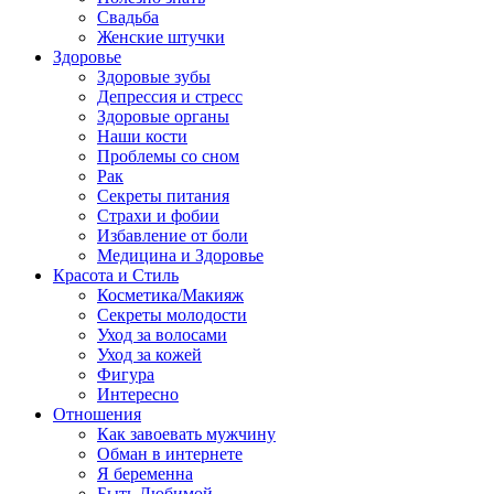
Свадьба
Женские штучки
Здоровье
Здоровые зубы
Депрессия и стресс
Здоровые органы
Наши кости
Проблемы со сном
Рак
Секреты питания
Страхи и фобии
Избавление от боли
Медицина и Здоровье
Красота и Стиль
Косметика/Макияж
Секреты молодости
Уход за волосами
Уход за кожей
Фигура
Интересно
Отношения
Как завоевать мужчину
Обман в интернете
Я беременна
Быть Любимой