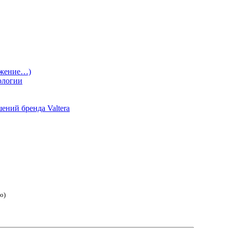
лжение…)
ологии
ений бренда Valtera
о)