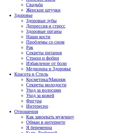
Свадьба
Женские штучки
Здоровье
Здоровые зубы
Депрессия и стресс
Здоровые органы
Наши кости
Проблемы со сном
Рак
Секреты питания
Страхи и фобии
Избавление от боли
Медицина и Здоровье
Красота и Стиль
Косметика/Макияж
Секреты молодости
Уход за волосами
Уход за кожей
Фигура
Интересно
Отношения
Как завоевать мужчину
Обман в интернете
Я беременна
Быть Любимой