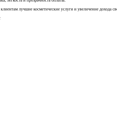
ка, легкость и прозрачность оплаты.
им клиентам лучшие косметические услуги и увеличение дохода св
с