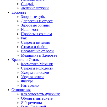
Свадьба
Женские штучки
Здоровье
Здоровые зубы
Депрессия и стресс
Здоровые органы
Наши кости
Проблемы со сном
Рак
Секреты питания
Страхи и фобии
Избавление от боли
Медицина и Здоровье
Красота и Стиль
Косметика/Макияж
Секреты молодости
Уход за волосами
Уход за кожей
Фигура
Интересно
Отношения
Как завоевать мужчину
Обман в интернете
Я беременна
Быть Любимой