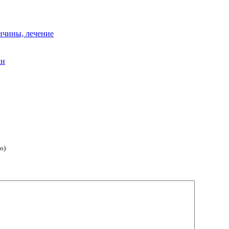
ичины, лечение
ми
о)