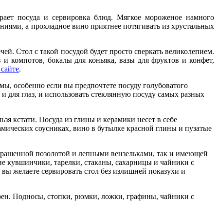
грает посуда и сервировка блюд. Мягкое мороженое намного
ниями, а прохладное вино приятнее потягивать из хрустальных
чей. Стол с такой посудой будет просто сверкать великолепием.
и компотов, бокалы для коньяка, вазы для фруктов и конфет,
 сайте
.
имы, особенно если вы предпочтете посуду голубоватого
 и для глаз, и использовать стеклянную посуду самых разных
зя кстати. Посуда из глины и керамики несет в себе
амических соусниках, вино в бутылке красной глины и пузатые
 украшенной позолотой и лепными вензельками, так и имеющей
ие кувшинчики, тарелки, стаканы, сахарницы и чайники с
вы желаете сервировать стол без излишней показухи и
рен. Подносы, стопки, рюмки, ложки, графины, чайники с