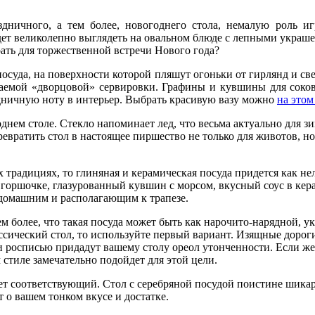
дничного, а тем более, новогоднего стола, немалую роль и
дет великолепно выглядеть на овальном блюде с лепными украше
ать для торжественной встречи Нового года?
осуда, на поверхности которой пляшут огоньки от гирлянд и све
аемой «дворцовой» сервировки. Графины и кувшины для соков 
дничную ноту в интерьер. Выбрать красивую вазу можно
на этом
днем столе. Стекло напоминает лед, что весьма актуально для з
евратить стол в настоящее пиршество не только для животов, но
традициях, то глиняная и керамическая посуда придется как нель
 горшочке, глазурованный кувшин с морсом, вкусный соус в кер
 домашним и располагающим к трапезе.
ем более, что такая посуда может быть как нарочито-нарядной,
ссический стол, то используйте первый вариант. Изящные дорог
росписью придадут вашему столу ореол утонченности. Если же 
 стиле замечательно подойдет для этой цели.
еет соответствующий. Стол с серебряной посудой поистине шика
 о вашем тонком вкусе и достатке.