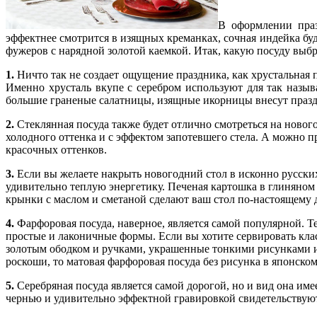
В оформлении праз
эффектнее смотрится в изящных креманках, сочная индейка бу
фужеров с нарядной золотой каемкой. Итак, какую посуду выбр
1.
Ничто так не создает ощущение праздника, как хрустальная п
Именно хрусталь вкупе с серебром используют для так назыв
большие граненые салатницы, изящные икорницы внесут праз
2.
Стеклянная посуда также будет отлично смотреться на нового
холодного оттенка и с эффектом запотевшего стела. А можно пр
красочных оттенков.
3.
Если вы желаете накрыть новогодний стол в исконно русских 
удивительно теплую энергетику. Печеная картошка в глиняном
крынки с маслом и сметаной сделают ваш стол по-настоящему
4.
Фарфоровая посуда, наверное, является самой популярной. Т
простые и лаконичные формы. Если вы хотите сервировать кла
золотым ободком и ручками, украшенные тонкими рисунками и 
роскоши, то матовая фарфоровая посуда без рисунка в японском
5.
Серебряная посуда является самой дорогой, но и вид она им
чернью и удивительно эффектной гравировкой свидетельствуют