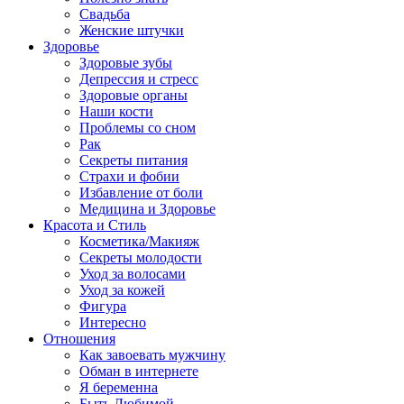
Свадьба
Женские штучки
Здоровье
Здоровые зубы
Депрессия и стресс
Здоровые органы
Наши кости
Проблемы со сном
Рак
Секреты питания
Страхи и фобии
Избавление от боли
Медицина и Здоровье
Красота и Стиль
Косметика/Макияж
Секреты молодости
Уход за волосами
Уход за кожей
Фигура
Интересно
Отношения
Как завоевать мужчину
Обман в интернете
Я беременна
Быть Любимой