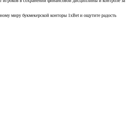
т игроков в сохранении финансовой дисциплины и контроле за
льному миру букмекерской конторы 1xBet и ощутите радость