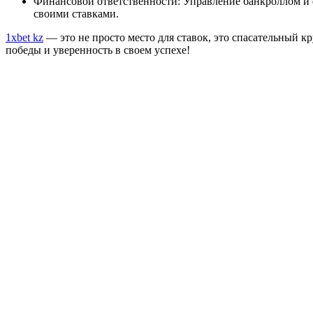
Финансовой ответственности: Управление банкроллом и 
своими ставками.
1xbet kz
— это не просто место для ставок, это спасательный к
победы и уверенность в своем успехе!