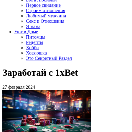
Первое свидание
Строим отношения
Любимый мужчина
Секс и Отношения
Я мама
Уют в Доме
Питомцы
Рецепты
Хобби
Хозяюшка
Это Секретный Раздел
Заработай с 1xBet
27 февраля 2024