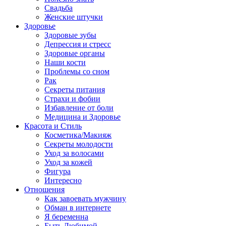
Свадьба
Женские штучки
Здоровье
Здоровые зубы
Депрессия и стресс
Здоровые органы
Наши кости
Проблемы со сном
Рак
Секреты питания
Страхи и фобии
Избавление от боли
Медицина и Здоровье
Красота и Стиль
Косметика/Макияж
Секреты молодости
Уход за волосами
Уход за кожей
Фигура
Интересно
Отношения
Как завоевать мужчину
Обман в интернете
Я беременна
Быть Любимой