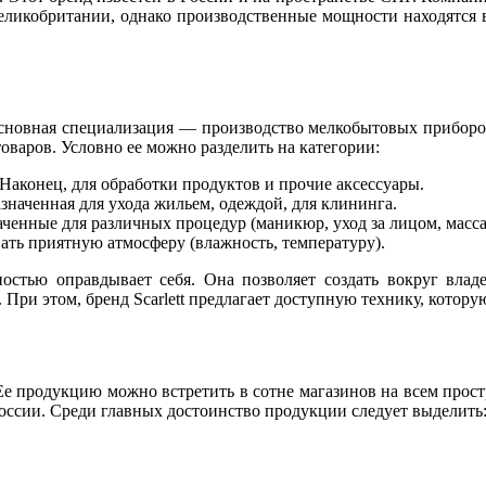
еликобритании, однако производственные мощности находятся в
 Основная специализация — производство мелкобытовых приборов
варов. Условно ее можно разделить на категории:
Наконец, для обработки продуктов и прочие аксессуары.
значенная для ухода жильем, одеждой, для клининга.
аченные для различных процедур (маникюр, уход за лицом, масса
ать приятную атмосферу (влажность, температуру).
остью оправдывает себя. Она позволяет создать вокруг вла
 При этом, бренд Scarlett предлагает доступную технику, котор
Ее продукцию можно встретить в сотне магазинов на всем простр
оссии. Среди главных достоинство продукции следует выделить