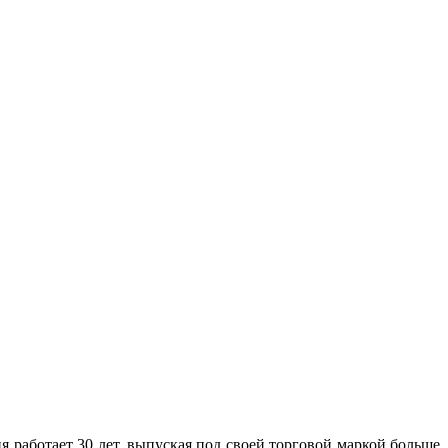
ия работает 30 лет, выпуская под своей торговой маркой больше