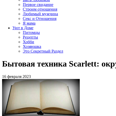
Первое свидание
Строим отношения
Любимый мужчина
Секс и Отношения
Я мама
Уют в Доме
Питомцы
Рецепты
Хобби
Хозяюшка
Это Секретный Раздел
Бытовая техника Scarlett: окр
16 февраля 2023