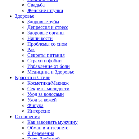
Свадьба
Женские штучки
Здоровье
Здоровые зубы
Депрессия и стресс
Здоровые органы
Наши кости
Проблемы со сном
Рак
Секреты питания
Страхи и фобии
Избавление от боли
Медицина и Здоровье
Красота и Стиль
Косметика/Макияж
Секреты молодости
Уход за волосами
Уход за кожей
Фигура
Интересно
Отношения
Как завоевать мужчину
Обман в интернете
Я беременна
Быть Любимой