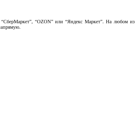
на “СберМаркет”, “OZON” или “Яндекс Маркет”. На любом из
напрямую.