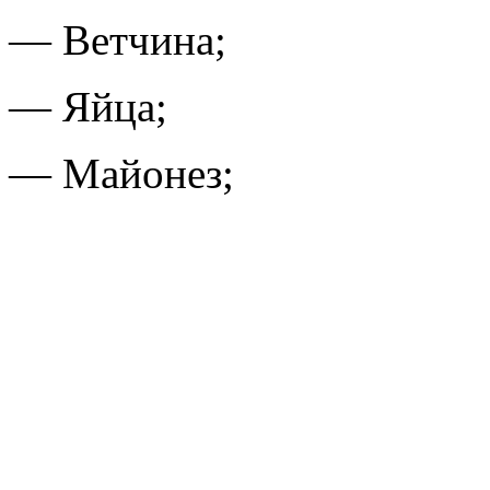
— Ветчина;
— Яйца;
— Майонез;