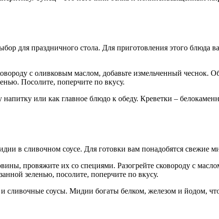
бор для праздничного стола. Для приготовления этого блюда ва
овороду с оливковым маслом, добавьте измельченный чеснок. Обж
енью. Посолите, поперчите по вкусу.
 напитку или как главное блюдо к обеду. Креветки – белокамен
дии в сливочном соусе. Для готовки вам понадобятся свежие мид
ины, провяжите их со специями. Разогрейте сковороду с маслом
занной зеленью, посолите, поперчите по вкусу.
и сливочные соусы. Мидии богаты белком, железом и йодом, что