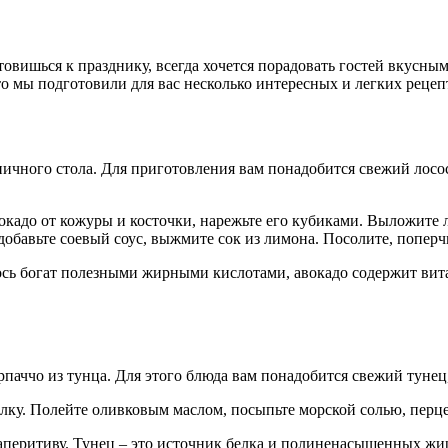
готовишься к празднику, всегда хочется порадовать гостей вкус
то мы подготовили для вас несколько интересных и легких рецеп
ичного стола. Для приготовления вам понадобится свежий лосос
окадо от кожуры и косточки, нарежьте его кубиками. Выложите л
бавьте соевый соус, выжмите сок из лимона. Посолите, поперчи
сось богат полезными жирными кислотами, авокадо содержит ви
аччо из тунца. Для этого блюда вам понадобится свежий тунец, 
лку. Полейте оливковым маслом, посыпьте морской солью, перце
 аперитиву. Тунец – это источник белка и полиненасыщенных жи