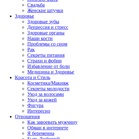
Свадьба
Женские штучки
Здоровье
Здоровые зубы
Депрессия и стресс
Здоровые органы
Наши кости
Проблемы со сном
Рак
Секреты питания
Страхи и фобии
Избавление от боли
Медицина и Здоровье
Красота и Стиль
Косметика/Макияж
Секреты молодости
Уход за волосами
Уход за кожей
Фигура
Интересно
Отношения
Как завоевать мужчину
Обман в интернете
Я беременна
Быть Любимой