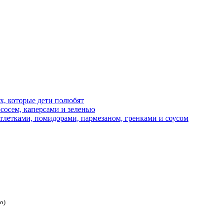
х, которые дети полюбят
сосем, каперсами и зеленью
тлетками, помидорами, пармезаном, гренками и соусом
о)