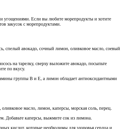
ными угощениями. Если вы любите морепродукты и хотите
тов закусок с морепродуктами.
ь, спелый авокадо, сочный лимон, оливковое масло, соевый
осось на тарелку, сверху выложите авокадо, посыпьте
те по вкусу.
тамины группы В и Е, а лимон обладает антиоксидантными
оливковое масло, лимон, каперсы, морская соль, перец.
м. Добавьте каперсы, выжмите сок из лимона.
рных кислот, которые необходимы для здоровья сердца и