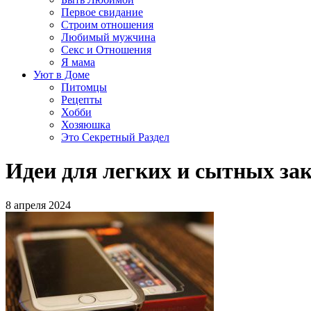
Первое свидание
Строим отношения
Любимый мужчина
Секс и Отношения
Я мама
Уют в Доме
Питомцы
Рецепты
Хобби
Хозяюшка
Это Секретный Раздел
Идеи для легких и сытных за
8 апреля 2024