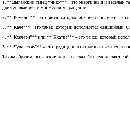
1. **Цыганский танец “Чико”** – это энергичный и веселый 
движениями рук и множеством вращений.
2. **”Романс”** – это танец, который обычно исполняется мол
3. **”Кале”** – это танец, который исполняется женщинами
4. **”Кхачари”** или **”Кхатка”** – это танец, который исп
5. **”Чувашская”** – это традиционный цыганский танец, исп
Таким образом, цыганские танцы на свадьбе представляют собо