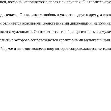
танец, который исполняется в парах или группах. Он характери
одоженами. Он выражает любовь и уважение друг к другу, а так
. Он отличается красивыми, женственными движениями, напоми
олняется мужчинами. Он отличается силой, энергичностью и муж
олнение которого сопровождается характерными музыкальными и
й яркое и запоминающееся шоу, которое сопровождается не толь