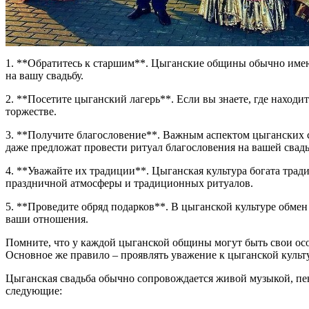
1. **Обратитесь к старшим**. Цыганские общины обычно имею
на вашу свадьбу.
2. **Посетите цыганский лагерь**. Если вы знаете, где наход
торжестве.
3. **Получите благословение**. Важным аспектом цыганских св
даже предложат провести ритуал благословения на вашей свадь
4. **Уважайте их традиции**. Цыганская культура богата тради
праздничной атмосферы и традиционных ритуалов.
5. **Проведите обряд подарков**. В цыганской культуре обмен
ваши отношения.
Помните, что у каждой цыганской общины могут быть свои особ
Основное же правило – проявлять уважение к цыганской культ
Цыганская свадьба обычно сопровождается живой музыкой, пен
следующие: