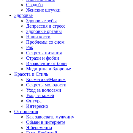
Свадьба
Женские штучки
Здоровье
Здоровые зубы
Депрессия и стресс
Здоровые органы
Наши кости
Проблемы со сном
Рак
Секреты питания
Страхи и фобии
Избавление от боли
Медицина и Здоровье
Красота и Стиль
Косметика/Макияж
Секреты молодости
Уход за волосами
Уход за кожей
Фигура
Интересно
Отношения
Как завоевать мужчину
Обман в интернете
Я беременна
Быть Любимой