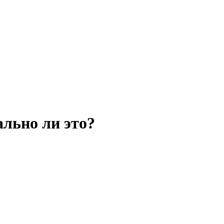
ально ли это?