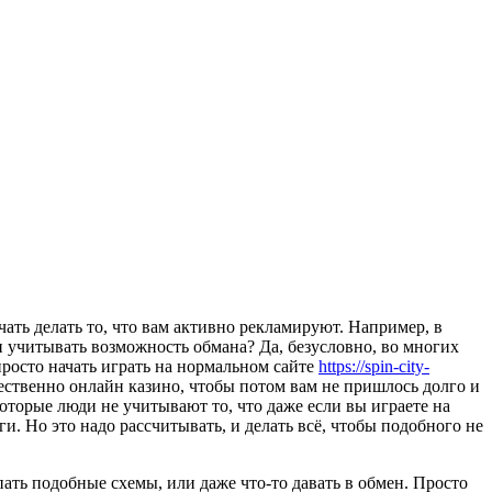
чать делать то, что вам активно рекламируют. Например, в
 ли учитывать возможность обмана? Да, безусловно, во многих
 просто начать играть на нормальном сайте
https://spin-city-
стественно онлайн казино, чтобы потом вам не пришлось долго и
оторые люди не учитывают то, что даже если вы играете на
ги. Но это надо рассчитывать, и делать всё, чтобы подобного не
ать подобные схемы, или даже что-то давать в обмен. Просто