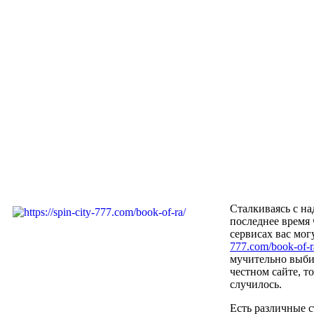
Сталкиваясь с на
последнее время 
сервисах вас мог
777.com/book-of-r
мучительно выбир
честном сайте, т
случилось.
Есть различные с