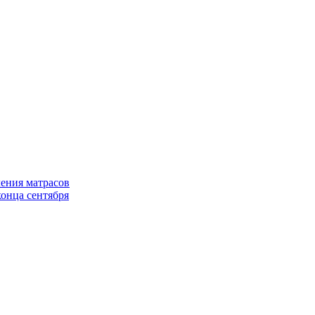
ения матрасов
конца сентября