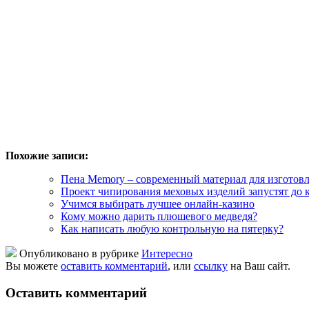
Похожие записи:
Пена Memory – современный материал для изготовл
Проект чипирования меховых изделий запустят до 
Учимся выбирать лучшее онлайн-казино
Кому можно дарить плюшевого медведя?
Как написать любую контрольную на пятерку?
Опубликовано в рубрике
Интересно
Вы можете
оставить комментарий
, или
ссылку
на Ваш сайт.
Оставить комментарий