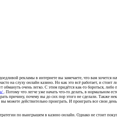
доедливой рекламы в интернете вы замечаете, что вам хочется на
часто на слуху онлайн казино. Но как это всё работает, и стоит
ут обмануть очень легко. С этим придётся как-то бороться, либо
a/
. Потому что легче уже начать что-то делать, в нормальном е
ать причину, почему вы до сих пор этого не сделали. Также нек
о вы можете действительно проиграть. И проиграть все свои день
тратегии по выигрышем в казино онлайн. Однако не стоит покуп