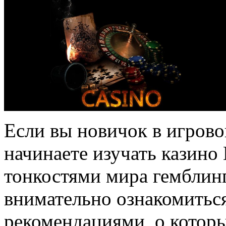
Если вы новичок в игрово
начинаете изучать казино 
тонкостями мира гемблинг
внимательно ознакомитьс
рекомендациями, о которы