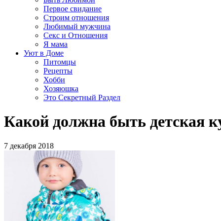
Первое свидание
Строим отношения
Любимый мужчина
Секс и Отношения
Я мама
Уют в Доме
Питомцы
Рецепты
Хобби
Хозяюшка
Это Секретный Раздел
Какой должна быть детская к
7 декабря 2018