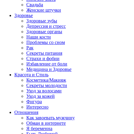
Свадьба
Женские штучки
Здоровье
Здоровые зубы
Депрессия и стресс
Здоровые органы
Наши кости
Проблемы со сном
Рак
Секреты питания
Страхи и фобии
Избавление от боли
Медицина и Здоровье
Красота и Стиль
Косметика/Макияж
Секреты молодости
Уход за волосами
Уход за кожей
Фигура
Интересно
Отношения
Как завоевать мужчину
Обман в интернете
Я беременна
Быть Любимой