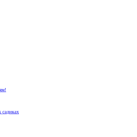
ям!
х садиках