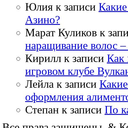
Юлия
к записи
Какие
Азино?
Марат Куликов
к зап
наращивание волос –
Кирилл
к записи
Как 
игровом клубе Вулка
Лейла
к записи
Какие
оформления алимент
Степан
к записи
По к
Все права защищены. & Ко