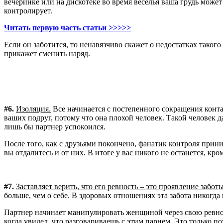
вечеринке или на дискотеке во время веселья ваша грудь может 
контролирует.
Читать первую часть статьи >>>>>
Если он заботится, то ненавязчиво скажет о недостатках таког
прикажет сменить наряд.
#6.
Изоляция.
Все начинается с постепенного сокращения контак
ваших подруг, потому что она плохой человек. Такой человек д
лишь бы партнер успокоился.
После того, как с друзьями покончено, фанатик контроля прини
вы отдалитесь и от них. В итоге у вас никого не останется, кр
#7.
Заставляет верить, что его ревность – это проявление заботы
больше, чем о себе. В здоровых отношениях эта забота никогда 
Партнер начинает манипулировать женщиной через свою ревность
когда увидел, что разговариваешь с этим парнем. Это только по