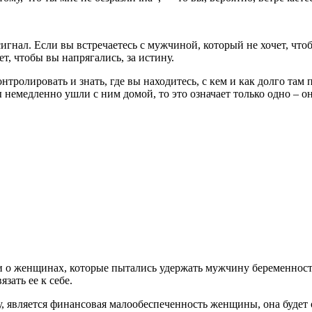
гнал. Если вы встречаетесь с мужчиной, который не хочет, чтоб
т, чтобы вы напрягались, за истину.
нтролировать и знать, где вы находитесь, с кем и как долго там 
 вы немедленно ушли с ним домой, то это означает только одно –
о женщинах, которые пытались удержать мужчину беременность
зать ее к себе.
у, является финансовая
малообеспеченность
женщины, она будет о