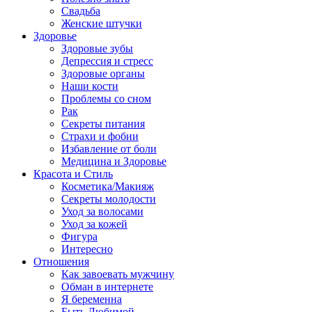
Свадьба
Женские штучки
Здоровье
Здоровые зубы
Депрессия и стресс
Здоровые органы
Наши кости
Проблемы со сном
Рак
Секреты питания
Страхи и фобии
Избавление от боли
Медицина и Здоровье
Красота и Стиль
Косметика/Макияж
Секреты молодости
Уход за волосами
Уход за кожей
Фигура
Интересно
Отношения
Как завоевать мужчину
Обман в интернете
Я беременна
Быть Любимой