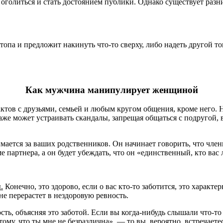
оголиться и стать достоянием публики. Однако существует разниц
о топа и предложит накинуть что-то сверху, либо надеть другой
Как мужчина манипулирует женщиной
тов с друзьями, семьей и любым кругом общения, кроме него. На
аже может устраивать скандалы, запрещая общаться с подругой, в
мается за ваших родственников. Он начинает говорить, что член
оме партнера, а он будет убеждать, что он «единственный, кто ва
.
Конечно, это здорово, если о вас кто-то заботится, это харак
не перерастет в нездоровую ревность.
, объясняя это заботой. Если вы когда-нибудь слышали что-то в
тому, что ты мне не безразлична», — то вы, вероятно, встречаете