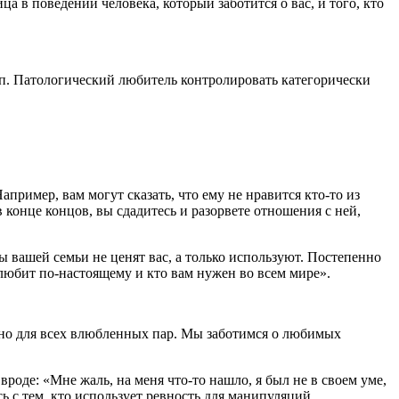
а в поведении человека, который заботится о вас, и того, кто
 топ. Патологический любитель контролировать категорически
пример, вам могут сказать, что ему не нравится кто-то из
 конце концов, вы сдадитесь и разорвете отношения с ней,
ы вашей семьи не ценят вас, а только используют. Постепенно
с любит по-настоящему и кто вам нужен во всем мире».
терно для всех влюбленных пар. Мы заботимся о любимых
роде: «Мне жаль, на меня что-то нашло, я был не в своем уме,
сь с тем, кто использует ревность для манипуляций.