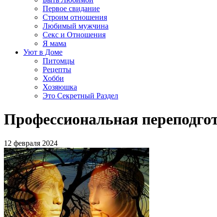
Первое свидание
Строим отношения
Любимый мужчина
Секс и Отношения
Я мама
Уют в Доме
Питомцы
Рецепты
Хобби
Хозяюшка
Это Секретный Раздел
Профессиональная переподгот
12 февраля 2024