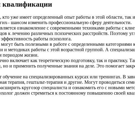
я квалификации
, кто уже имеет определенный опыт работы в этой области, так
угих– шансом изменить профессиональную сферу деятельности.
ляется ознакомление с современными техниками работы с клиен
дов к лечению различных психических расстройств. Поэтому уг
 эффективность работы психолога.
 могут быть полезными в работе с определенными категориями к
ки и методиках работы с этой возрастной группой. А специализа
м периодом жизни.
но включает как теоретическую подготовку, так и практику. Та
 но и применить полученные знания на деле. Это помогает закр
 обучение на специализированных курсах или тренингах. В зав
ная терапия, гештальт-терапия и другие. Могут проводиться сем
асширить кругозор специалиста и ознакомить его с новыми мет
холог должен стремиться к постоянному повышению своей ква