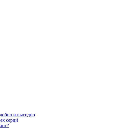
удобно и выгодно
ех серий
инг?