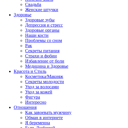
Свадьба
Женские штучки
Здоровье
Здоровые зубы
Депрессия и стресс
Здоровые органы
Наши кости
Проблемы со сном
Рак
Секреты питания
Страхи и фобии
Избавление от боли
Медицина и Здоровье
Красота и Стиль
Косметика/Макияж
Секреты молодости
Уход за волосами
Уход за кожей
Фигура
Интересно
Отношения
Как завоевать мужчину
Обман в интернете
Я беременна
Быть Любимой