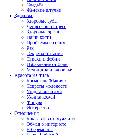
Свадьба
Женские штучки
Здоровье
Здоровые зубы
Депрессия и стресс
Здоровые органы
Наши кости
Проблемы со сном
Рак
Секреты питания
Страхи и фобии
Избавление от боли
Медицина и Здоровье
Красота и Стиль
Косметика/Макияж
Секреты молодости
Уход за волосами
Уход за кожей
Фигура
Интересно
Отношения
Как завоевать мужчину
Обман в интернете
Я беременна
Быть Любимой