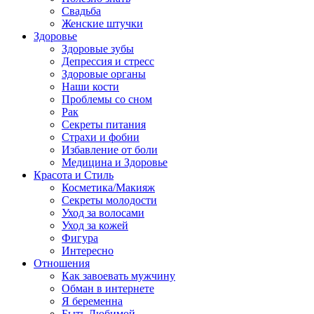
Свадьба
Женские штучки
Здоровье
Здоровые зубы
Депрессия и стресс
Здоровые органы
Наши кости
Проблемы со сном
Рак
Секреты питания
Страхи и фобии
Избавление от боли
Медицина и Здоровье
Красота и Стиль
Косметика/Макияж
Секреты молодости
Уход за волосами
Уход за кожей
Фигура
Интересно
Отношения
Как завоевать мужчину
Обман в интернете
Я беременна
Быть Любимой