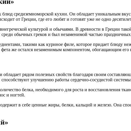
кий»
 блюд средиземноморской кухни. Он обладает уникальным вкус
сходит от Греции, где его любят и готовят уже не одно десятиле
внегреческой культурой и обычаями. В древности в Греции такой
м среди обычных греков и был незаменимой частью праздничных 
иентами, такими как куриное филе, которое придает блюду нежн
р фета же остался незаменимым компонентом, обогащающим его
и обладает рядом полезных свойств благодаря своим составляющ
и способствуют улучшению работы сердечно-сосудистой систем
 количество белка, необходимого для роста и восстановления тк
ос и ногтей.
 содержит в себе ценные жиры, белки, кальций и железо. Она сп
ий»