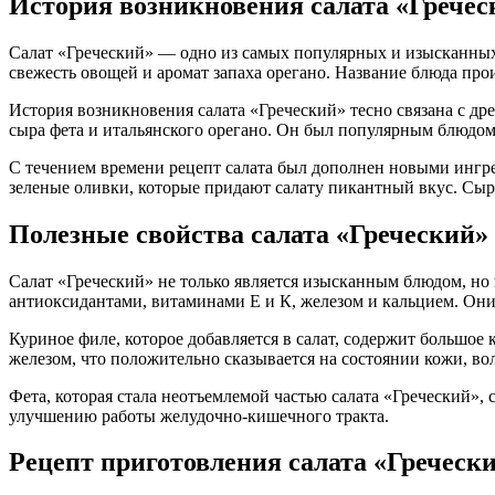
История возникновения салата «Гречес
Салат «Греческий» — одно из самых популярных и изысканных
свежесть овощей и аромат запаха орегано. Название блюда прои
История возникновения салата «Греческий» тесно связана с дре
сыра фета и итальянского орегано. Он был популярным блюдо
С течением времени рецепт салата был дополнен новыми ингред
зеленые оливки, которые придают салату пикантный вкус. Сы
Полезные свойства салата «Греческий»
Салат «Греческий» не только является изысканным блюдом, но 
антиоксидантами, витаминами Е и К, железом и кальцием. Он
Куриное филе, которое добавляется в салат, содержит большое
железом, что положительно сказывается на состоянии кожи, вол
Фета, которая стала неотъемлемой частью салата «Греческий»,
улучшению работы желудочно-кишечного тракта.
Рецепт приготовления салата «Греческ