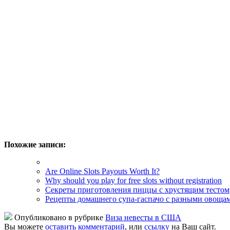
Похожие записи:
Are Online Slots Payouts Worth It?
Why should you play for free slots without registration
Секреты приготовления пиццы с хрустящим тестом
Рецепты домашнего супа-гаспачо с разными овоща
Опубликовано в рубрике
Виза невесты в США
Вы можете
оставить комментарий
, или
ссылку
на Ваш сайт.