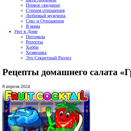
Первое свидание
Строим отношения
Любимый мужчина
Секс и Отношения
Я мама
Уют в Доме
Питомцы
Рецепты
Хобби
Хозяюшка
Это Секретный Раздел
Рецепты домашнего салата «Г
8 апреля 2024