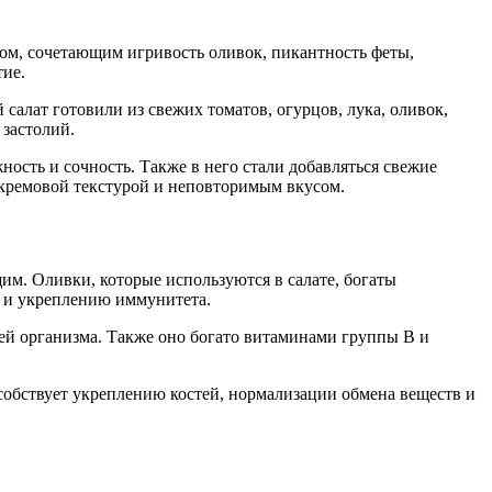
ом, сочетающим игривость оливок, пикантность феты,
тие.
 салат готовили из свежих томатов, огурцов, лука, оливок,
застолий.
ость и сочность. Также в него стали добавляться свежие
 кремовой текстурой и неповторимым вкусом.
им. Оливки, которые используются в салате, богаты
ы и укреплению иммунитета.
аней организма. Также оно богато витаминами группы В и
особствует укреплению костей, нормализации обмена веществ и