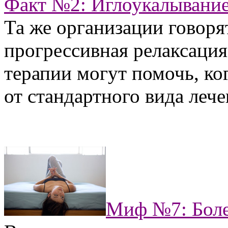
Факт №2: Иглоукалывани
Та же организации говорят
прогрессивная релаксация
терапии могут помочь, ко
от стандартного вида лече
Миф №7: Боле