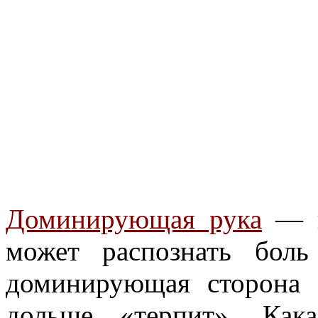
Доминирующая рука
— п
может распознать бол
доминирующая сторона т
дольше «терпит». Как