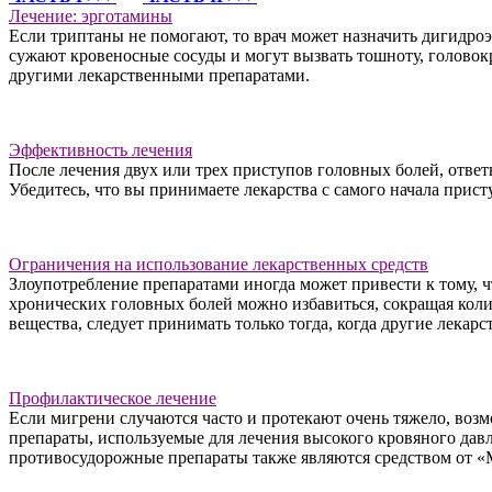
Лечение: эрготамины
Если триптаны не помогают, то врач может назначить дигидроэр
сужают кровеносные сосуды и могут вызвать тошноту, голово
другими лекарственными препаратами.
Эффективность лечения
После лечения двух или трех приступов головных болей, ответь
Убедитесь, что вы принимаете лекарства с самого начала прист
Ограничения на использование лекарственных средств
Злоупотребление препаратами иногда может привести к тому, 
хронических головных болей можно избавиться, сокращая кол
вещества, следует принимать только тогда, когда другие лекар
Профилактическое лечение
Если мигрени случаются часто и протекают очень тяжело, возм
препараты, используемые для лечения высокого кровяного дав
противосудорожные препараты также являются средством от «М