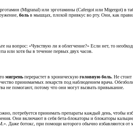
готамин (Migranal) или эрготамины (Cafergot или Migergot) в т
кружение,
боль
в мышцах, плохой привкус во рту. Они, как правил
те на вопрос: «Чувствую ли я облегчение?» Если нет, то необхо
упа или хотя бы в течение первых двух часов.
что
мигрень
перерастет в хроническую
головную боль
. Не стоит
ичество принимаемых лекарств под наблюдением врача. Обезбол
ства не помогают, потому что они могут вызвать привыкание.
ожно, потребуется принимать препараты каждый день, чтобы изб
ления. Они включают в себя бета-блокаторы и блокаторы кальци
.». Даже ботокс, при помощи которого обычно избавляются от 