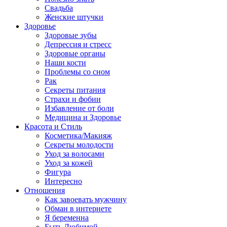
Свадьба
Женские штучки
Здоровье
Здоровые зубы
Депрессия и стресс
Здоровые органы
Наши кости
Проблемы со сном
Рак
Секреты питания
Страхи и фобии
Избавление от боли
Медицина и Здоровье
Красота и Стиль
Косметика/Макияж
Секреты молодости
Уход за волосами
Уход за кожей
Фигура
Интересно
Отношения
Как завоевать мужчину
Обман в интернете
Я беременна
Быть Любимой