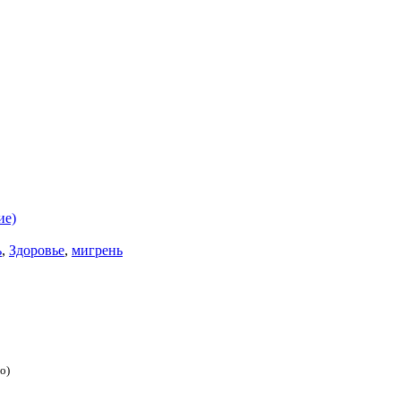
ие)
ь
,
Здоровье
,
мигрень
о)