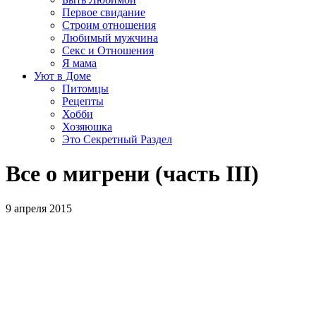
Первое свидание
Строим отношения
Любимый мужчина
Секс и Отношения
Я мама
Уют в Доме
Питомцы
Рецепты
Хобби
Хозяюшка
Это Секретный Раздел
Все о мигрени (часть III)
9 апреля 2015