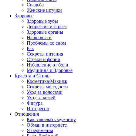
Свадьба
Женские штучки
Здоровье
Здоровые зубы
Депрессия и стресс
Здоровые органы
Наши кости
Проблемы со сном
Рак
Секреты питания
Страхи и фобии
Избавление от боли
Медицина и Здоровье
Красота и Стиль
Косметика/Макияж
Секреты молодости
Уход за волосами
Уход за кожей
Фигура
Интересно
Отношения
Как завоевать мужчину
Обман в интернете
Я беременна
Быть Любимой