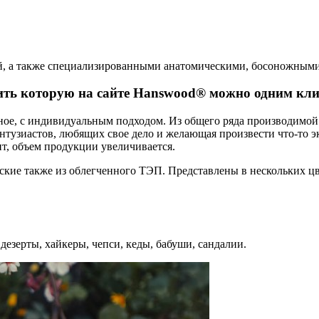
й, а также специализированными анатомическими, босоножным
ть которую на сайте Hanswood® можно одним клик
енное, с индивидуальным подходом. Из общего ряда производим
нтузиастов, любящих свое дело и желающая произвести что-то э
нт, объем продукции увеличивается.
нские также из облегченного ТЭП. Представлены в нескольких ц
дезерты, хайкеры, чепси, кеды, бабуши, сандалии.