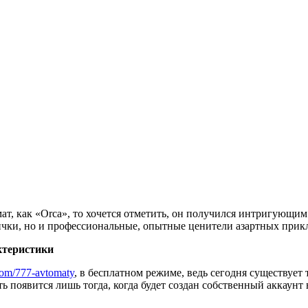
мат, как «Orca», то хочется отметить, он получился интригующи
вички, но и профессиональные, опытные ценители азартных при
ктеристики
.com/777-avtomaty
, в бесплатном режиме, ведь сегодня существует т
ь появится лишь тогда, когда будет создан собственный аккаунт 