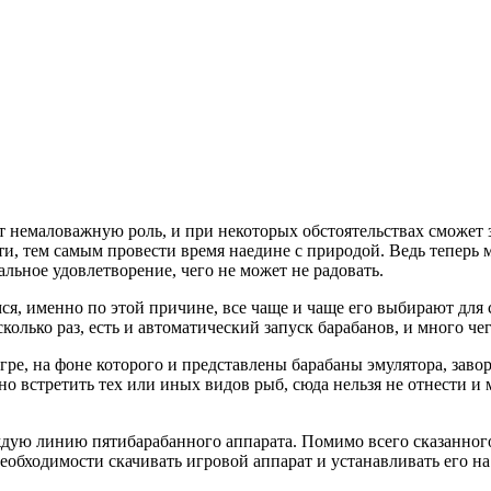
т немаловажную роль, и при некоторых обстоятельствах сможет з
сти, тем самым провести время наедине с природой. Ведь тепер
альное удовлетворение, чего не может не радовать.
я, именно по этой причине, все чаще и чаще его выбирают для с
колько раз, есть и автоматический запуск барабанов, и много че
игре, на фоне которого и представлены барабаны эмулятора, зав
но встретить тех или иных видов рыб, сюда нельзя не отнести и 
дую линию пятибарабанного аппарата. Помимо всего сказанного, 
необходимости скачивать игровой аппарат и устанавливать его н