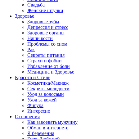
Свадьба
Женские штучки
Здоровье
Здоровые зубы
Депрессия и стресс
Здоровые органы
Наши кости
Проблемы со сном
Рак
Секреты питания
Страхи и фобии
Избавление от боли
Медицина и Здоровье
Красота и Стиль
Косметика/Макияж
Секреты молодости
Уход за волосами
Уход за кожей
Фигура
Интересно
Отношения
Как завоевать мужчину
Обман в интернете
Я беременна
Быть Любимой