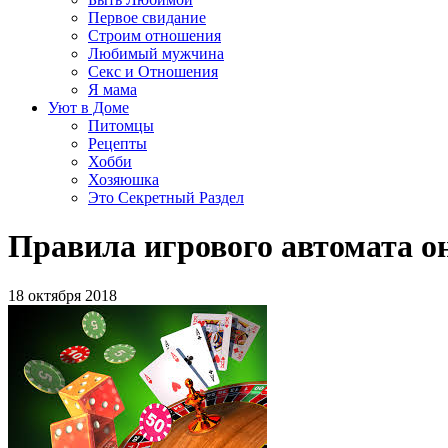
Первое свидание
Строим отношения
Любимый мужчина
Секс и Отношения
Я мама
Уют в Доме
Питомцы
Рецепты
Хобби
Хозяюшка
Это Секретный Раздел
Правила игрового автомата о
18 октября 2018