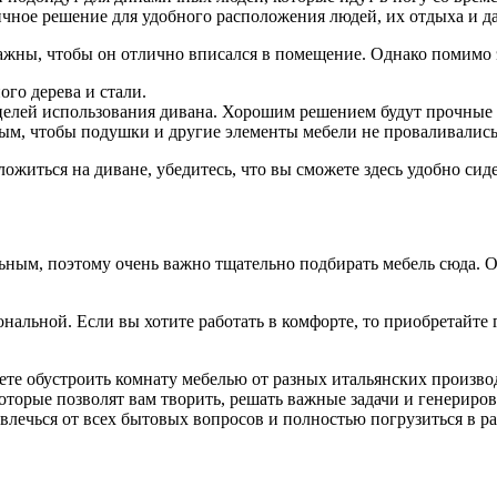
ичное решение для удобного расположения людей, их отдыха и да
ажны, чтобы он отлично вписался в помещение. Однако помимо э
го дерева и стали.
 целей использования дивана. Хорошим решением будут прочные
м, чтобы подушки и другие элементы мебели не проваливались 
ожиться на диване, убедитесь, что вы сможете здесь удобно сиде
ым, поэтому очень важно тщательно подбирать мебель сюда. От
альной. Если вы хотите работать в комфорте, то приобретайте 
жете обустроить комнату мебелью от разных итальянских произв
торые позволят вам творить, решать важные задачи и генериров
влечься от всех бытовых вопросов и полностью погрузиться в ра