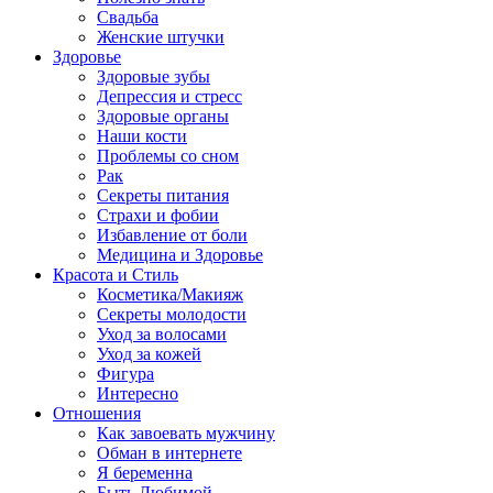
Свадьба
Женские штучки
Здоровье
Здоровые зубы
Депрессия и стресс
Здоровые органы
Наши кости
Проблемы со сном
Рак
Секреты питания
Страхи и фобии
Избавление от боли
Медицина и Здоровье
Красота и Стиль
Косметика/Макияж
Секреты молодости
Уход за волосами
Уход за кожей
Фигура
Интересно
Отношения
Как завоевать мужчину
Обман в интернете
Я беременна
Быть Любимой