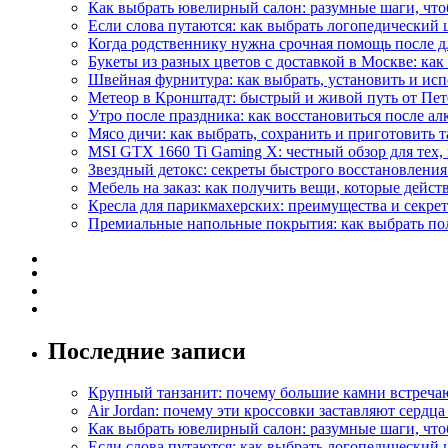
Как выбрать ювелирный салон: разумные шаги, что
Если слова путаются: как выбрать логопедический 
Когда родственнику нужна срочная помощь после д
Букеты из разных цветов с доставкой в Москве: как 
Швейная фурнитура: как выбрать, установить и испо
Метеор в Кронштадт: быстрый и живой путь от Пет
Утро после праздника: как восстановиться после а
Мясо дичи: как выбрать, сохранить и приготовить т
MSI GTX 1660 Ti Gaming X: честный обзор для тех,
Звездный детокс: секреты быстрого восстановления
Мебель на заказ: как получить вещи, которые дейст
Кресла для парикмахерских: преимущества и секре
Премиальные напольные покрытия: как выбрать пол,
Последние записи
Крупный танзанит: почему большие камни встречаю
Air Jordan: почему эти кроссовки заставляют сердца
Как выбрать ювелирный салон: разумные шаги, что
Если слова путаются: как выбрать логопедический 