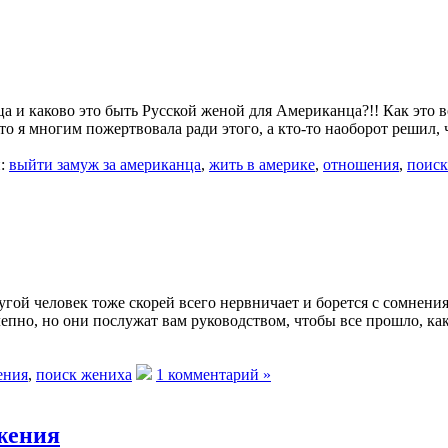
ца и каково это быть Русской женой для Американца?!! Как эт
то я многим пожертвовала ради этого, а кто-то наоборот решил, 
:
выйти замуж за американца
,
жить в америке
,
отношения
,
поиск
угой человек тоже скорей всего нервничает и борется с сомнени
лепно, но они послужат вам руководством, чтобы все прошло, ка
ения
,
поиск жениха
1 комментарий »
жения