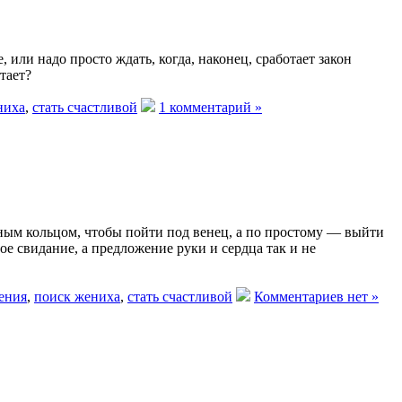
или надо просто ждать, когда, наконец, сработает закон
тает?
ниха
,
стать счастливой
1 комментарий »
ным кольцом, чтобы пойти под венец, а по простому — выйти
е свидание, а предложение руки и сердца так и не
ения
,
поиск жениха
,
стать счастливой
Комментариев нет »