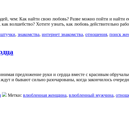
ей, чем: Как найти свою любовь? Разве можно пойти и найти ее, 
 как волшебство? Хотите узнать, как любовь действительно рабо
 штучки
,
знакомства
,
интернет знакомства
,
отношения
,
поиск же
рдца
инимая предложение руки и сердца вместе с красивым обручаль
 ждут и бывают сильно разочарованы, когда закончилось очередно
я
Метки:
влюбленная женщина
,
влюбленный мужчина
,
отнош