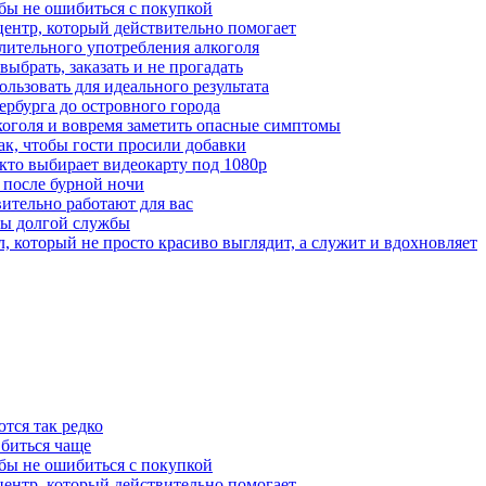
бы не ошибиться с покупкой
центр, который действительно помогает
лительного употребления алкоголя
выбрать, заказать и не прогадать
льзовать для идеального результата
ербурга до островного города
лкоголя и вовремя заметить опасные симптомы
ак, чтобы гости просили добавки
 кто выбирает видеокарту под 1080p
 после бурной ночи
вительно работают для вас
ты долгой службы
 который не просто красиво выглядит, а служит и вдохновляет
тся так редко
 биться чаще
бы не ошибиться с покупкой
центр, который действительно помогает