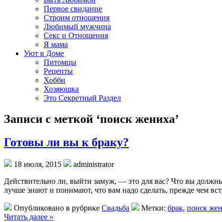
Первое свидание
Строим отношения
Любимый мужчина
Секс и Отношения
Я мама
Уют в Доме
Питомцы
Рецепты
Хобби
Хозяюшка
Это Секретный Раздел
Записи с меткой ‘поиск жениха’
Готовы ли вы к браку?
18 июля, 2015
administrator
Действительно ли, выйти замуж, — это для вас? Что вы должны
лучше знают и понимают, что вам надо сделать, прежде чем вс
Опубликовано в рубрике
Свадьба
Метки:
брак
,
поиск же
Читать далее »