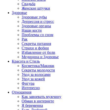
Свадьба
Женские штучки
Здоровье
Здоровые зубы
Депрессия и стресс
Здоровые органы
Наши кости
Проблемы со сном
Рак
Секреты питания
Страхи и фобии
Избавление от боли
Медицина и Здоровье
Красота и Стиль
Косметика/Макияж
Секреты молодости
Уход за волосами
Уход за кожей
Фигура
Интересно
Отношения
Как завоевать мужчину
Обман в интернете
Я беременна
Быть Любимой