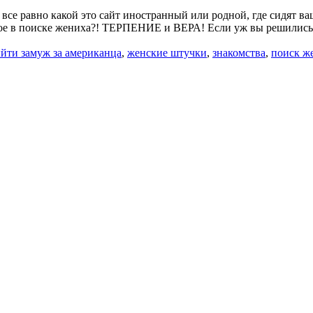
 все равно какой это сайт иностранный или родной, где сидят в
вное в поиске жениха?! ТЕРПЕНИЕ и ВЕРА! Если уж вы решились 
йти замуж за американца
,
женские штучки
,
знакомства
,
поиск ж