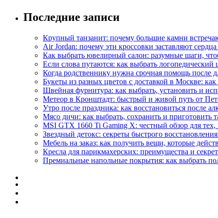
Последние записи
Крупный танзанит: почему большие камни встречаю
Air Jordan: почему эти кроссовки заставляют сердца
Как выбрать ювелирный салон: разумные шаги, что
Если слова путаются: как выбрать логопедический 
Когда родственнику нужна срочная помощь после д
Букеты из разных цветов с доставкой в Москве: как 
Швейная фурнитура: как выбрать, установить и испо
Метеор в Кронштадт: быстрый и живой путь от Пет
Утро после праздника: как восстановиться после а
Мясо дичи: как выбрать, сохранить и приготовить т
MSI GTX 1660 Ti Gaming X: честный обзор для тех,
Звездный детокс: секреты быстрого восстановления
Мебель на заказ: как получить вещи, которые дейст
Кресла для парикмахерских: преимущества и секре
Премиальные напольные покрытия: как выбрать пол,