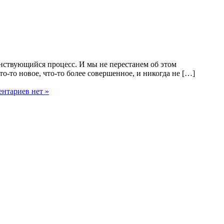
енствующийся процесс. И мы не перестанем об этом
то-то новое, что-то более совершенное, и никогда не […]
нтариев нет »