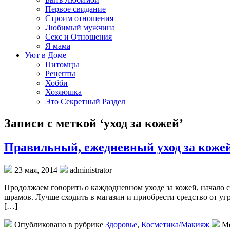
Первое свидание
Строим отношения
Любимый мужчина
Секс и Отношения
Я мама
Уют в Доме
Питомцы
Рецепты
Хобби
Хозяюшка
Это Секретный Раздел
Записи с меткой ‘уход за кожей’
Правильный, ежедневный уход за кожей 
23 мая, 2014
administrator
Продолжаем говорить о каждодневном уходе за кожей, начало 
шрамов. Лучше сходить в магазин и приобрести средство от уг
[…]
Опубликовано в рубрике
Здоровье
,
Косметика/Макияж
Ме