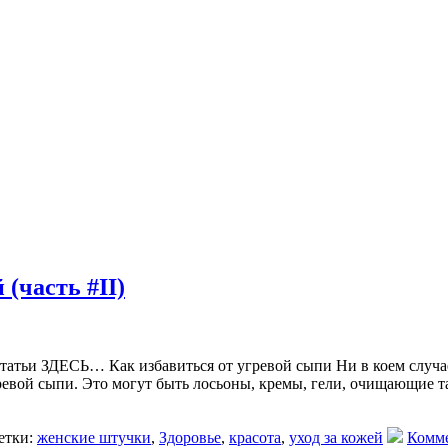
(часть #II)
статьи ЗДЕСЬ… Как избавиться от угревой сыпи Ни в коем случ
ревой сыпи. Это могут быть лосьоны, кремы, гели, очищающие та
тки:
женские штучки
,
Здоровье
,
красота
,
уход за кожей
Комме