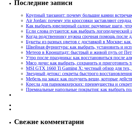
Последние записи
Крупный танзанит: почему большие камни встречаю
Air Jordan: почему эти кроссовки заставляют сердца
Как выбрать ювелирный салон: разумные шаги, что
Если слова путаются: как выбрать логопедический 
Когда родственнику нужна срочная помощь после д
Букеты из разных цветов с доставкой в Москве: как 
Швейная фурнитура: как выбрать, установить и испо
Метеор в Кронштадт: быстрый и живой путь от Пет
Утро после праздника: как восстановиться после а
Мясо дичи: как выбрать, сохранить и приготовить т
MSI GTX 1660 Ti Gaming X: честный обзор для тех,
Звездный детокс: секреты быстрого восстановления
Мебель на заказ: как получить вещи, которые дейст
Кресла для парикмахерских: преимущества и секре
Премиальные напольные покрытия: как выбрать пол,
Свежие комментарии