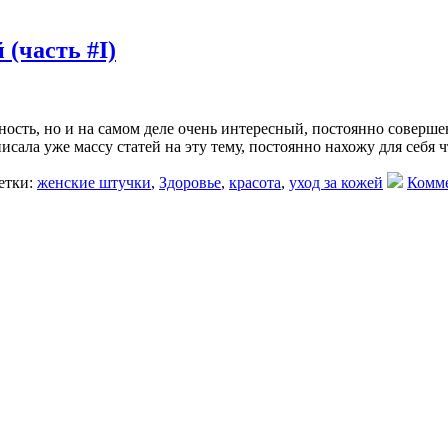
(часть #I)
нность, но и на самом деле очень интересный, постоянно соверш
писала уже массу статей на эту тему, постоянно нахожу для себя ч
тки:
женские штучки
,
Здоровье
,
красота
,
уход за кожей
Комме