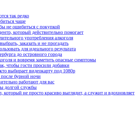
тся так редко
 биться чаще
бы не ошибиться с покупкой
центр, который действительно помогает
лительного употребления алкоголя
выбрать, заказать и не прогадать
льзовать для идеального результата
ербурга до островного города
лкоголя и вовремя заметить опасные симптомы
ак, чтобы гости просили добавки
 кто выбирает видеокарту под 1080p
 после бурной ночи
вительно работают для вас
ты долгой службы
 который не просто красиво выглядит, а служит и вдохновляет