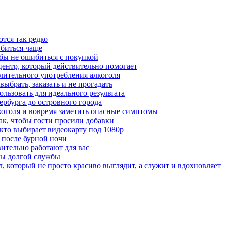
тся так редко
 биться чаще
бы не ошибиться с покупкой
центр, который действительно помогает
лительного употребления алкоголя
выбрать, заказать и не прогадать
льзовать для идеального результата
ербурга до островного города
лкоголя и вовремя заметить опасные симптомы
ак, чтобы гости просили добавки
 кто выбирает видеокарту под 1080p
 после бурной ночи
вительно работают для вас
ты долгой службы
 который не просто красиво выглядит, а служит и вдохновляет