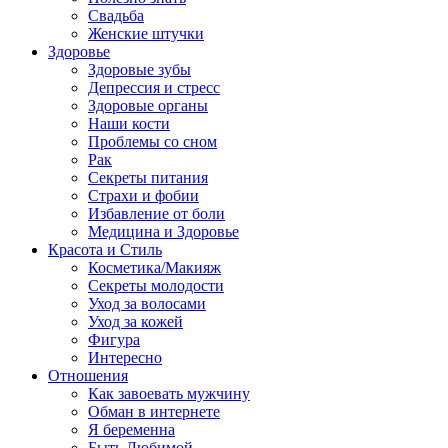
Свадьба
Женские штучки
Здоровье
Здоровые зубы
Депрессия и стресс
Здоровые органы
Наши кости
Проблемы со сном
Рак
Секреты питания
Страхи и фобии
Избавление от боли
Медицина и Здоровье
Красота и Стиль
Косметика/Макияж
Секреты молодости
Уход за волосами
Уход за кожей
Фигура
Интересно
Отношения
Как завоевать мужчину
Обман в интернете
Я беременна
Быть Любимой