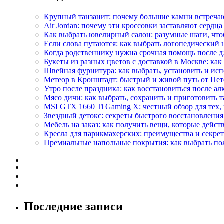
Крупный танзанит: почему большие камни встречаю
Air Jordan: почему эти кроссовки заставляют сердца
Как выбрать ювелирный салон: разумные шаги, что
Если слова путаются: как выбрать логопедический 
Когда родственнику нужна срочная помощь после д
Букеты из разных цветов с доставкой в Москве: как 
Швейная фурнитура: как выбрать, установить и испо
Метеор в Кронштадт: быстрый и живой путь от Пет
Утро после праздника: как восстановиться после а
Мясо дичи: как выбрать, сохранить и приготовить т
MSI GTX 1660 Ti Gaming X: честный обзор для тех,
Звездный детокс: секреты быстрого восстановления
Мебель на заказ: как получить вещи, которые дейст
Кресла для парикмахерских: преимущества и секре
Премиальные напольные покрытия: как выбрать пол,
Последние записи