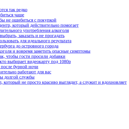
тся так редко
 биться чаще
бы не ошибиться с покупкой
центр, который действительно помогает
лительного употребления алкоголя
выбрать, заказать и не прогадать
льзовать для идеального результата
ербурга до островного города
лкоголя и вовремя заметить опасные симптомы
ак, чтобы гости просили добавки
 кто выбирает видеокарту под 1080p
 после бурной ночи
вительно работают для вас
ты долгой службы
 который не просто красиво выглядит, а служит и вдохновляет