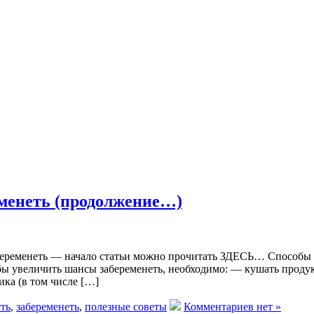
еменеть (продолжение…)
абеременеть — начало статьи можно прочитать ЗДЕСЬ… Способы 
бы увеличить шансы забеременеть, необходимо: — кушать продук
ика (в том числе […]
ть
,
забеременеть
,
полезные советы
Комментариев нет »