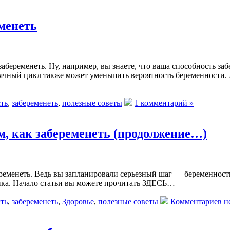
еменеть
забеременеть. Ну, например, вы знаете, что ваша способность за
есячный цикл также может уменьшить вероятность беременности.
ть
,
забеременеть
,
полезные советы
1 комментарий »
м, как забеременеть (продолжение…)
ременеть. Ведь вы запланировали серьезный шаг — беременность,
нка. Начало статьи вы можете прочитать ЗДЕСЬ…
ть
,
забеременеть
,
Здоровье
,
полезные советы
Комментариев не