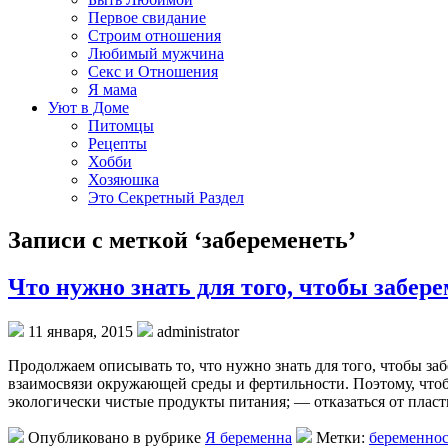
Первое свидание
Строим отношения
Любимый мужчина
Секс и Отношения
Я мама
Уют в Доме
Питомцы
Рецепты
Хобби
Хозяюшка
Это Секретный Раздел
Записи с меткой ‘забеременеть’
Что нужно знать для того, чтобы забер
11 января, 2015
administrator
Продолжаем описывать то, что нужно знать для того, чтобы з
взаимосвязи окружающей среды и фертильности. Поэтому, что
экологически чистые продукты питания; — отказаться от пласт
Опубликовано в рубрике
Я беременна
Метки:
беременнос