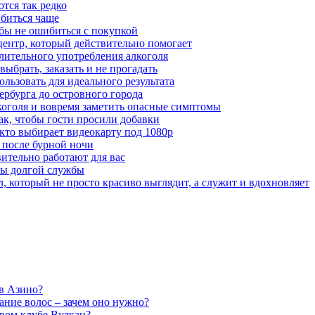
тся так редко
 биться чаще
бы не ошибиться с покупкой
центр, который действительно помогает
лительного употребления алкоголя
выбрать, заказать и не прогадать
льзовать для идеального результата
ербурга до островного города
лкоголя и вовремя заметить опасные симптомы
ак, чтобы гости просили добавки
 кто выбирает видеокарту под 1080p
 после бурной ночи
вительно работают для вас
ты долгой службы
 который не просто красиво выглядит, а служит и вдохновляет
в Азино?
ние волос – зачем оно нужно?
овом клубе Вулкан?