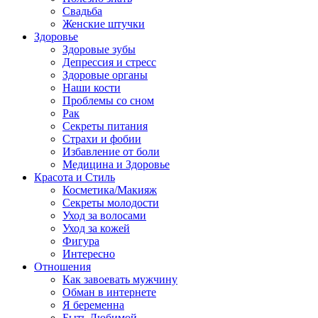
Свадьба
Женские штучки
Здоровье
Здоровые зубы
Депрессия и стресс
Здоровые органы
Наши кости
Проблемы со сном
Рак
Секреты питания
Страхи и фобии
Избавление от боли
Медицина и Здоровье
Красота и Стиль
Косметика/Макияж
Секреты молодости
Уход за волосами
Уход за кожей
Фигура
Интересно
Отношения
Как завоевать мужчину
Обман в интернете
Я беременна
Быть Любимой