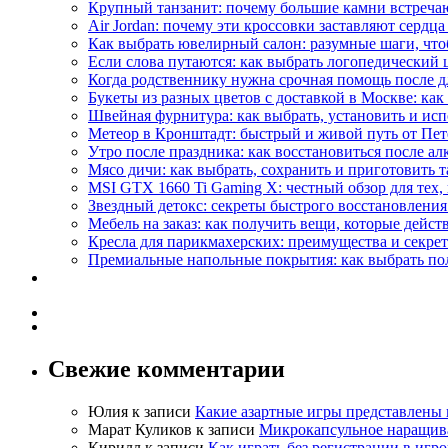
Крупный танзанит: почему большие камни встречаю
Air Jordan: почему эти кроссовки заставляют сердца
Как выбрать ювелирный салон: разумные шаги, что
Если слова путаются: как выбрать логопедический 
Когда родственнику нужна срочная помощь после д
Букеты из разных цветов с доставкой в Москве: как 
Швейная фурнитура: как выбрать, установить и испо
Метеор в Кронштадт: быстрый и живой путь от Пет
Утро после праздника: как восстановиться после а
Мясо дичи: как выбрать, сохранить и приготовить т
MSI GTX 1660 Ti Gaming X: честный обзор для тех,
Звездный детокс: секреты быстрого восстановления
Мебель на заказ: как получить вещи, которые дейст
Кресла для парикмахерских: преимущества и секре
Премиальные напольные покрытия: как выбрать пол,
Свежие комментарии
Юлия
к записи
Какие азартные игры представлены 
Марат Куликов
к записи
Микрокапсульное наращива
Кирилл
к записи
Как играть без регистрации в игр