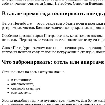
себе внимание, считается Санкт-Петербург. Северная Венеция
В какое время года планировать поездк
Лето в Петербурге — это прежде всего белые ночи и прогулки 
раздвижных мостов. Большое количество прекрасных парков и
Особенно красивы парки Питера осенью, когда золото листвы 
непогоды. Переждать ее можно посетив знаменитые музеи город
Санкт-Петербург в зимнем одеянии — неповторимое зрелище. Н
торговых центров создает полное погружение в сказку. А ночн
Что забронировать: отель или апартам
Остановиться на время отпуска можно:
в гостинице,
апартаментах,
съемной квартире
или хостеле.
Хостел подойдет тем, кто путешествует налегке. Для более к
конкурируют апартаменты, потому что они часто имеют на свое