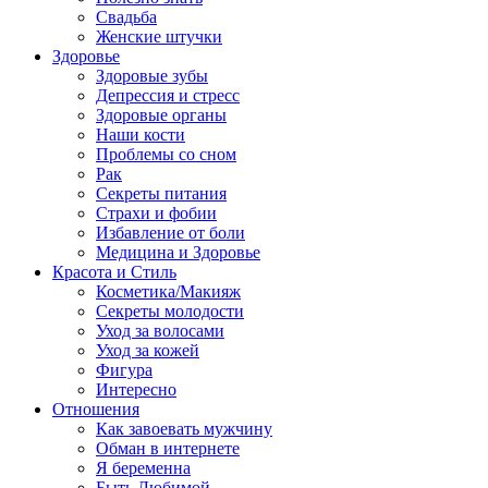
Свадьба
Женские штучки
Здоровье
Здоровые зубы
Депрессия и стресс
Здоровые органы
Наши кости
Проблемы со сном
Рак
Секреты питания
Страхи и фобии
Избавление от боли
Медицина и Здоровье
Красота и Стиль
Косметика/Макияж
Секреты молодости
Уход за волосами
Уход за кожей
Фигура
Интересно
Отношения
Как завоевать мужчину
Обман в интернете
Я беременна
Быть Любимой