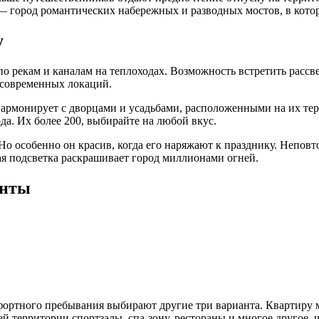
 — город романтических набережных и разводных мостов, в кот
у
по рекам и каналам на теплоходах. Возможность встретить рассв
 современных локаций.
гармонирует с дворцами и усадьбами, расположенными на их тер
а. Их более 200, выбирайте на любой вкус.
о особенно он красив, когда его наряжают к празднику. Неповт
ая подсветка раскрашивает город миллионами огней.
енты
омфортного пребывания выбирают другие три варианта. Квартиру
й территории спортзалы, спа-зону, рестораны и многое другое, 