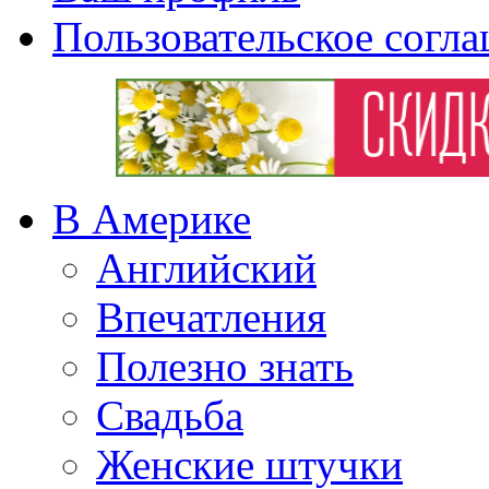
Пользовательское согл
В Америке
Английский
Впечатления
Полезно знать
Свадьба
Женские штучки