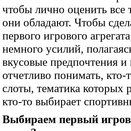
чтобы лично оценить все 
они обладают. Чтобы сдел
первого игрового агрегат
немного усилий, полагаяс
вкусовые предпочтения и
отчетливо понимать, кто-т
слоты, тематика которых 
кто-то выбирает спортивн
Выбираем первый игрово