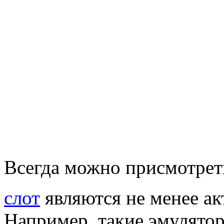
Всегда можно присмотрет
слот
являются не менее а
Например, такие эмулятор