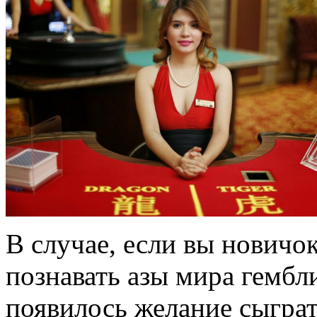
В случае, если вы новичок
познавать азы мира гембли
появилось желание сыграть