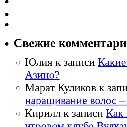
Свежие комментар
Юлия
к записи
Какие
Азино?
Марат Куликов
к зап
наращивание волос –
Кирилл
к записи
Как 
игровом клубе Вулка