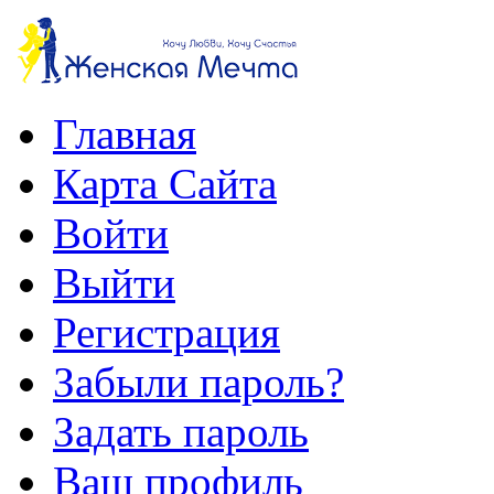
Главная
Карта Сайта
Войти
Выйти
Регистрация
Забыли пароль?
Задать пароль
Ваш профиль