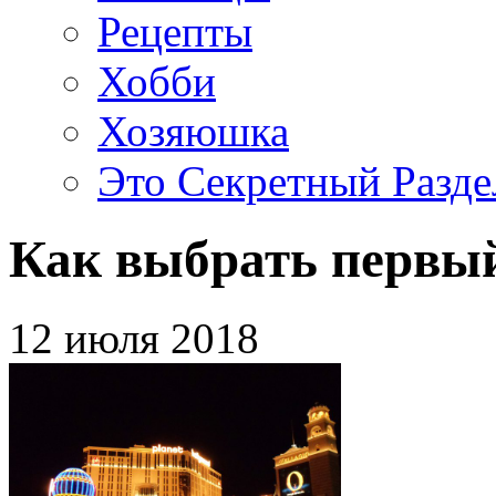
Рецепты
Хобби
Хозяюшка
Это Секретный Разде
Как выбрать первый
12 июля 2018