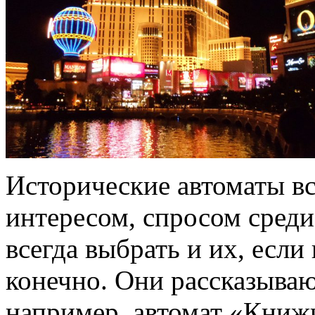
Исторические автоматы вс
интересом, спросом среди
всегда выбрать и их, если
конечно. Они рассказываю
например, автомат «Книжк