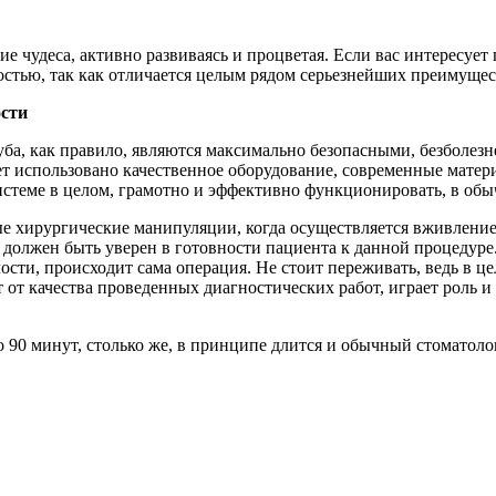
е чудеса, активно развиваясь и процветая. Если вас интересует
остью, так как отличается целым рядом серьезнейших преимущес
ости
зуба, как правило, являются максимально безопасными, безболез
ет использовано качественное оборудование, современные матери
системе в целом, грамотно и эффективно функционировать, в об
ые хирургические манипуляции, когда осуществляется вживление 
о должен быть уверен в готовности пациента к данной процедуре
ости, происходит сама операция. Не стоит переживать, ведь в це
ит от качества проведенных диагностических работ, играет роль
ло 90 минут, столько же, в принципе длится и обычный стоматол