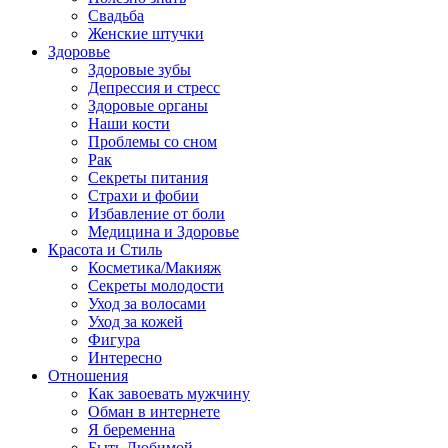
Свадьба
Женские штучки
Здоровье
Здоровые зубы
Депрессия и стресс
Здоровые органы
Наши кости
Проблемы со сном
Рак
Секреты питания
Страхи и фобии
Избавление от боли
Медицина и Здоровье
Красота и Стиль
Косметика/Макияж
Секреты молодости
Уход за волосами
Уход за кожей
Фигура
Интересно
Отношения
Как завоевать мужчину
Обман в интернете
Я беременна
Быть Любимой