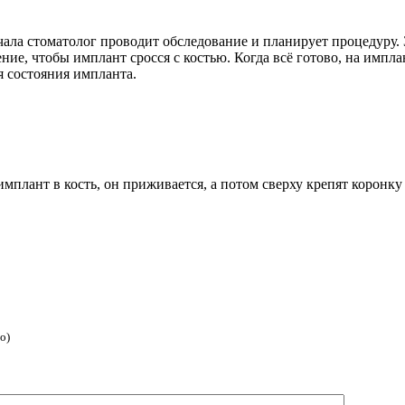
чала стоматолог проводит обследование и планирует процедуру. 
ние, чтобы имплант сросся с костью. Когда всё готово, на импла
я состояния импланта.
 имплант в кость, он приживается, а потом сверху крепят коронк
о)