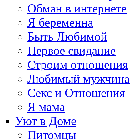
Обман в интернете
Я беременна
Быть Любимой
Первое свидание
Строим отношения
Любимый мужчина
Секс и Отношения
Я мама
Уют в Доме
Питомцы