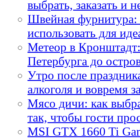
выбрать, заказать и н
Швейная фурнитура: 
использовать для иде
Метеор в Кронштадт:
Петербурга до остро
Утро после праздника
алкоголя и вовремя 
Мясо дичи: как выбра
так, чтобы гости про
MSI GTX 1660 Ti Gam