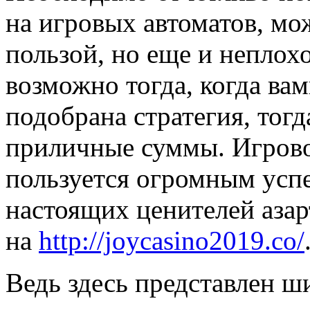
на игровых автоматов, мо
пользой, но еще и неплохо
возможно тогда, когда вам
подобрана стратегия, тогд
приличные суммы. Игров
пользуется огромным усп
настоящих ценителей аза
на
http://joycasino2019.co/
Ведь здесь представлен 