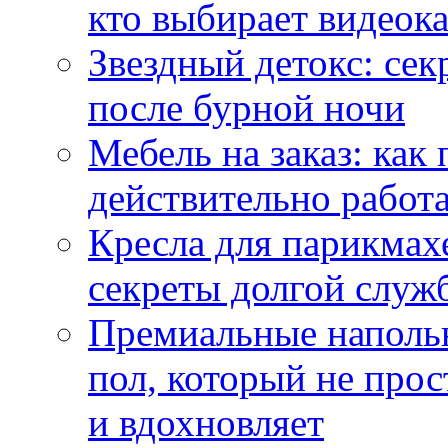
кто выбирает видеок
Звездный детокс: се
после бурной ночи
Мебель на заказ: как
действительно работа
Кресла для парикмах
секреты долгой служ
Премиальные напольн
пол, который не прос
и вдохновляет