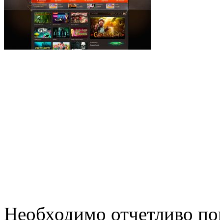
Необходимо отчетливо пон