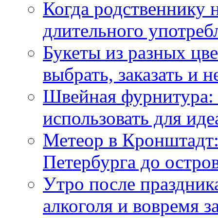
Когда родственнику 
длительного употреб
Букеты из разных цве
выбрать, заказать и н
Швейная фурнитура: 
использовать для иде
Метеор в Кронштадт:
Петербурга до остро
Утро после праздника
алкоголя и вовремя 