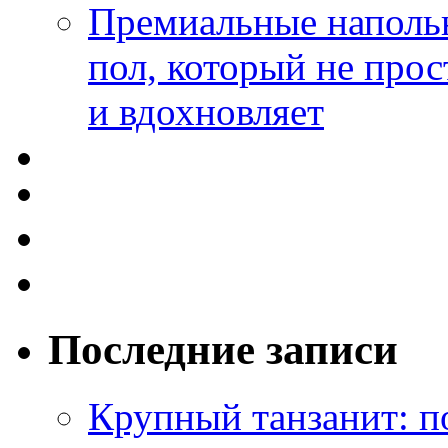
Премиальные напольн
пол, который не прос
и вдохновляет
Последние записи
Крупный танзанит: п