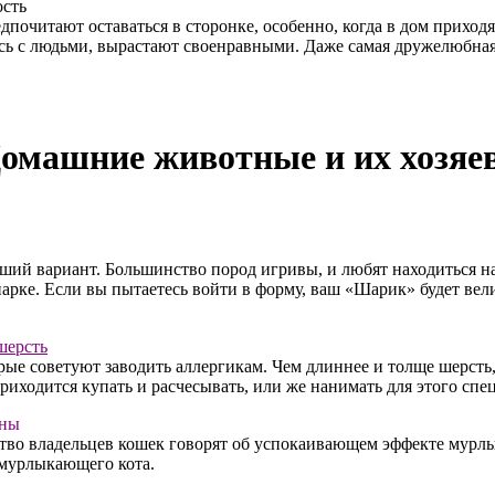
ость
почитают оставаться в сторонке, особенно, когда в дом приходя
ись с людьми, вырастают своенравными. Даже самая дружелюбная 
омашние животные и их хозяе
чший вариант. Большинство пород игривы, и любят находиться н
парке. Если вы пытаетесь войти в форму, ваш «Шарик» будет в
шерсть
ые советуют заводить аллергикам. Чем длиннее и толще шерсть, 
риходится купать и расчесывать, или же нанимать для этого спе
оны
нство владельцев кошек говорят об успокаивающем эффекте мурлы
 мурлыкающего кота.