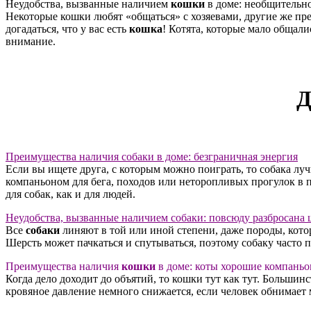
Неудобства, вызванные наличием
кошки
в доме: необщительн
Некоторые кошки любят «общаться» с хозяевами, другие же пред
догадаться, что у вас есть
кошка
! Котята, которые мало общал
внимание.
Д
Преимущества наличия собаки в доме: безграничная энергия
Если вы ищете друга, с которым можно поиграть, то собака лу
компаньоном для бега, походов или неторопливых прогулок в 
для собак, как и для людей.
Неудобства, вызванные наличием собаки: повсюду разбросана 
Все
собаки
линяют в той или иной степени, даже породы, котор
Шерсть может пачкаться и спутываться, поэтому собаку часто п
Преимущества наличия
кошки
в доме: коты хорошие компань
Когда дело доходит до объятий, то кошки тут как тут. Больши
кровяное давление немного снижается, если человек обнимает