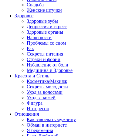
Свадьба
Женские штучки
Здоровье
Здоровые зубы
Депрессия и стресс
Здоровые органы
Наши кости
Проблемы со сном
Рак
Секреты питания
Страхи и фобии
Избавление от боли
Медицина и Здоровье
Красота и Стиль
Косметика/Макияж
Секреты молодости
Уход за волосами
Уход за кожей
Фигура
Интересно
Отношения
Как завоевать мужчину
Обман в интернете
Я беременна
Быть Любимой