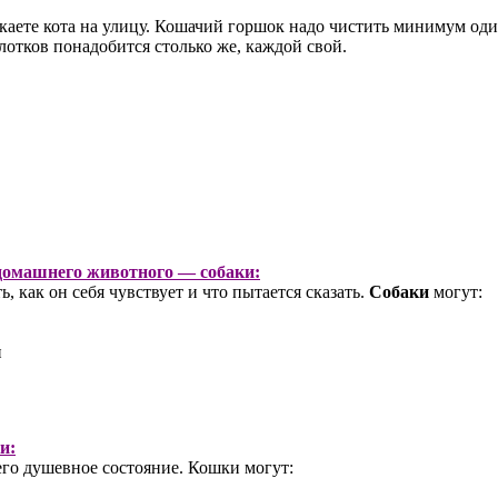
каете кота на улицу. Кошачий горшок надо чистить минимум один
 лотков понадобится столько же, каждой свой.
омашнего животного — собаки:
ь, как он себя чувствует и что пытается сказать.
Собаки
могут:
и
и:
его душевное состояние. Кошки могут: