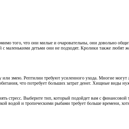
омимо того, что они милые и очаровательны, они довольно общи
ей с маленькими детьми они не подходят. Кролики также любят ж
у или змею. Рептилии требуют усиленного ухода. Многие могут 
обитания, что потребует больших затрат денег. Хищные виды ну
ть стресс. Выберите тип, который подойдет вам с финансовой то
рской водой и тропическими рыбами требует больше времени, хо