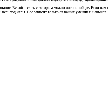
омпании Betsoft – слот, с которым можно идти к победе. Если вам
 весь ход игры. Все зависит только от ваших умений и навыков.