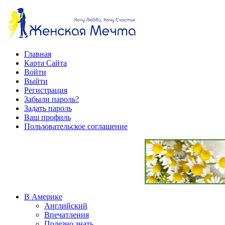
Главная
Карта Сайта
Войти
Выйти
Регистрация
Забыли пароль?
Задать пароль
Ваш профиль
Пользовательское соглашение
В Америке
Английский
Впечатления
Полезно знать