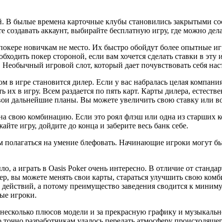
й. В былые времена карточные клубы становились закрытыми со
те создавать аккаунт, выбирайте бесплатную игру, где можно де
 покере новичкам не место. Их быстро обойдут более опытные иг
обходить покер стороной, если вам хочется сделать ставки в эту 
. Необычный игровой слот, который дает почувствовать себя на
 в игре становится дилер. Если у вас набралась целая компания
ь их в игру. Всем раздается по пять карт. Карты дилера, естеств
вои дальнейшие планы. Вы можете увеличить свою ставку или во
на свою комбинацию. Если это роял флэш или одна из старших 
айте игру, дойдите до конца и заберите весь банк себе.
м полагаться на умение блефовать. Начинающие игроки могут бы
ло, а играть в Oasis Poker очень интересно. В отличие от станд
р, вы можете менять свои карты, стараться улучшить свою комб
 действий, а потому преимущество заведения сводится к минимум
ные игроки.
несколько плюсов модели и за прекрасную графику и музыкальн
о точно разработчикам удалось передать атмосферу происходящег