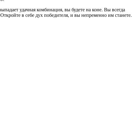
 выпадает удачная комбинация, вы будете на коне. Вы всегда
 Откройте в себе дух победителя, и вы непременно им станете.