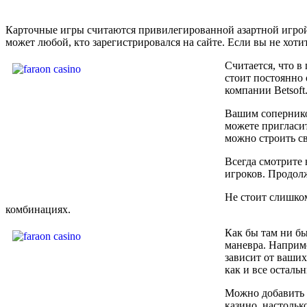
Карточные игры считаются привилегированной азартной игро
может любой, кто зарегистрировался на сайте. Если вы не хоти
Считается, что в
стоит постоянно 
компании Betsoft
Вашим соперником
можете пригласит
можно строить с
Всегда смотрите 
игроков. Продолж
Не стоит слишко
комбинациях.
Как бы там ни бы
маневра. Наприме
зависит от ваших
как и все осталь
Можно добавить 
казино, настольк