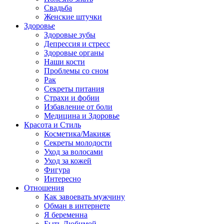
Свадьба
Женские штучки
Здоровье
Здоровые зубы
Депрессия и стресс
Здоровые органы
Наши кости
Проблемы со сном
Рак
Секреты питания
Страхи и фобии
Избавление от боли
Медицина и Здоровье
Красота и Стиль
Косметика/Макияж
Секреты молодости
Уход за волосами
Уход за кожей
Фигура
Интересно
Отношения
Как завоевать мужчину
Обман в интернете
Я беременна
Быть Любимой