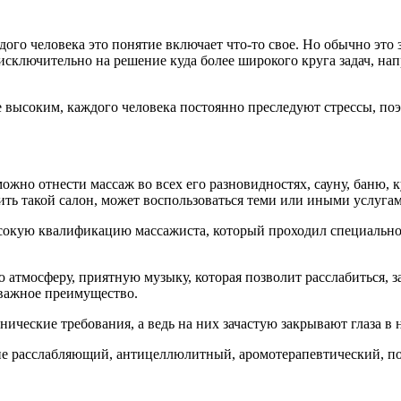
дого человека это понятие включает что-то свое. Но обычно это з
сключительно на решение куда более широкого круга задач, на
 высоким, каждого человека постоянно преследуют стрессы, поэ
можно отнести массаж во всех его разновидностях, сауну, баню,
ить такой салон, может воспользоваться теми или иными услуга
сокую квалификацию массажиста, который проходил специальное
тмосферу, приятную музыку, которая позволит расслабиться, за
оважное преимущество.
ические требования, а ведь на них зачастую закрывают глаза в н
 расслабляющий, антицеллюлитный, аромотерапевтический, поз