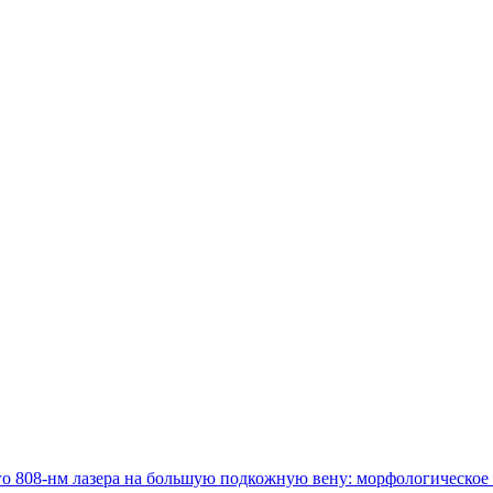
о 808-нм лазера на большую подкожную вену: морфологическое 