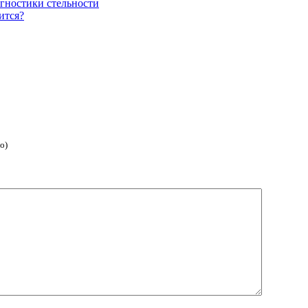
агностики стельности
ится?
о)