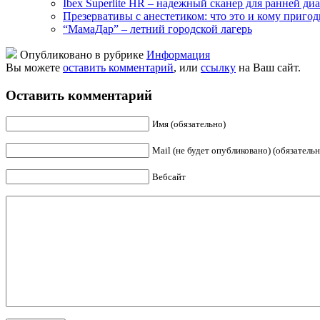
Ibex Superlite HR – надежный сканер для ранней ди
Презервативы с анестетиком: что это и кому пригод
“МамаДар” – летний городской лагерь
Опубликовано в рубрике
Информация
Вы можете
оставить комментарий
, или
ссылку
на Ваш сайт.
Оставить комментарий
Имя (обязательно)
Mail (не будет опубликовано) (обязательн
Вебсайт