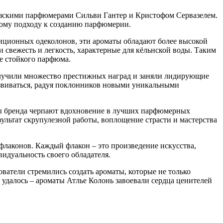
узскими парфюмерами Сильви Гантер и Кристофом Сервазелем.
нному подходу к созданию парфюмерии.
диционных одеколонов, эти ароматы обладают более высокой
свежесть и легкость, характерные для кёльнской воды. Таким
е стойкого парфюма.
олучили множество престижных наград и заняли лидирующие
азвиваться, радуя поклонников новыми уникальными
ры бренда черпают вдохновение в лучших парфюмерных
ультат скрупулезной работы, воплощение страсти и мастерства
лаконов. Каждый флакон – это произведение искусства,
идуальность своего обладателя.
ватели стремились создать ароматы, которые не только
удалось – ароматы Атлье Колонь завоевали сердца ценителей