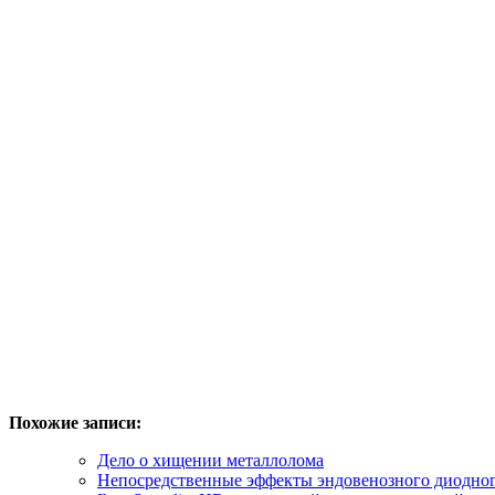
Похожие записи:
Дело о хищении металлолома
Непосредственные эффекты эндовенозного диодног