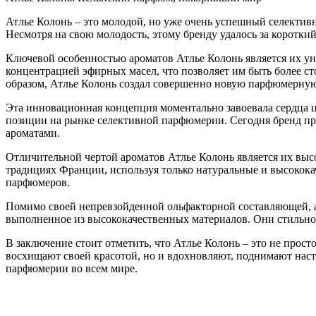
Атлье Колонь – это молодой, но уже очень успешный селекти
Несмотря на свою молодость, этому бренду удалось за коротк
Ключевой особенностью ароматов Атлье Колонь является их уни
концентрацией эфирных масел, что позволяет им быть более с
образом, Атлье Колонь создал совершенно новую парфюмерную
Эта инновационная концепция моментально завоевала сердца
позиции на рынке селективной парфюмерии. Сегодня бренд пре
ароматами.
Отличительной чертой ароматов Атлье Колонь является их вы
традициях Франции, используя только натуральные и высокока
парфюмеров.
Помимо своей непревзойденной ольфакторной составляющей, а
выполненное из высококачественных материалов. Они стильно и
В заключение стоит отметить, что Атлье Колонь – это не прос
восхищают своей красотой, но и вдохновляют, поднимают наст
парфюмерии во всем мире.