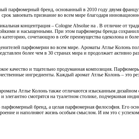
вный парфюмерный бренд, основанный в 2010 году двумя франц
ий срок завоевать признание во всем мире благодаря инновацио
кальная концентрация – Cologne Absolue на . В отличие от тра
тойкими и насыщенными. При этом парфюмеры бренда сохранили 
 категорию, сочетающую в себе преимущества одеколона и боле
 ценителей парфюмерии во всем мире. Ароматы Атлье Колонь п
дставлен более чем в 30 странах мира и продолжает активно р
сокое качество и тщательно продуманная композиция. Парфюме
чественные ингредиенты. Каждый аромат Атлье Колонь – это рез
роматы Атлье Колонь также отличаются изысканным дизайном ф
 элегантно смотрятся на туалетном столике, подчеркивая индив
то парфюмерный бренд, а целая парфюмерная философия. Его осно
роение и наполняют жизнь особым смыслом. И им это с успехом 