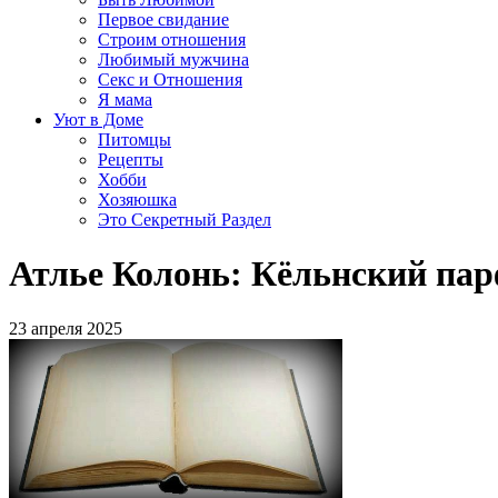
Первое свидание
Строим отношения
Любимый мужчина
Секс и Отношения
Я мама
Уют в Доме
Питомцы
Рецепты
Хобби
Хозяюшка
Это Секретный Раздел
Атлье Колонь: Кёльнский па
23 апреля 2025