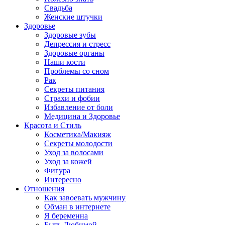
Свадьба
Женские штучки
Здоровье
Здоровые зубы
Депрессия и стресс
Здоровые органы
Наши кости
Проблемы со сном
Рак
Секреты питания
Страхи и фобии
Избавление от боли
Медицина и Здоровье
Красота и Стиль
Косметика/Макияж
Секреты молодости
Уход за волосами
Уход за кожей
Фигура
Интересно
Отношения
Как завоевать мужчину
Обман в интернете
Я беременна
Быть Любимой