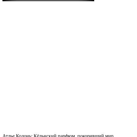
Атлье Колонь: Кёльнский парфюм, покоривший мир