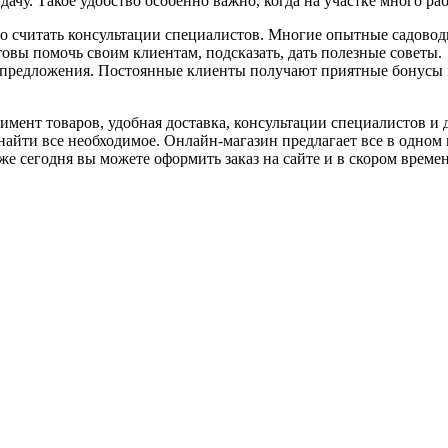
дачу. Такое удобство особенно важно, когда на участке много р
считать консультации специалистов. Многие опытные садоводы
готовы помочь своим клиентам, подсказать, дать полезные совет
 предложения. Постоянные клиенты получают приятные бонусы и
мент товаров, удобная доставка, консультации специалистов и 
айти все необходимое. Онлайн-магазин предлагает все в одном м
же сегодня вы можете оформить заказ на сайте и в скором време