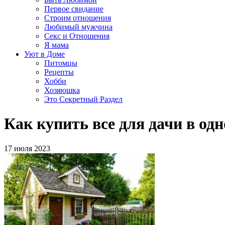
Первое свидание
Строим отношения
Любимый мужчина
Секс и Отношения
Я мама
Уют в Доме
Питомцы
Рецепты
Хобби
Хозяюшка
Это Секретный Раздел
Как купить все для дачи в од
17 июля 2023