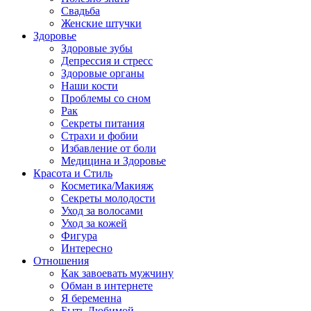
Свадьба
Женские штучки
Здоровье
Здоровые зубы
Депрессия и стресс
Здоровые органы
Наши кости
Проблемы со сном
Рак
Секреты питания
Страхи и фобии
Избавление от боли
Медицина и Здоровье
Красота и Стиль
Косметика/Макияж
Секреты молодости
Уход за волосами
Уход за кожей
Фигура
Интересно
Отношения
Как завоевать мужчину
Обман в интернете
Я беременна
Быть Любимой