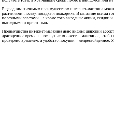
получаете товар в кратчайшие сроки прямо к вам домой или на 
Еще одним значимым преимуществом интернет-магазина можно 
растениями, посеву, посадке и подкормке. В магазине всегда 
полезными советами. а кроме того выгодные акции, скидки и
выгодными и приятными.
Преимущества интернет-магазина явно видны: широкий ассорти
драгоценное время на посещение множества магазинов, чтобы н
проверено временем, а удобство покупки – непревзойденное. У