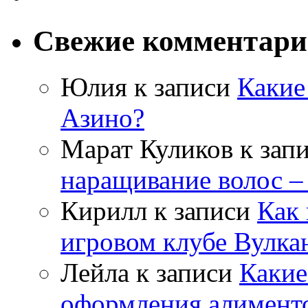
Свежие комментар
Юлия
к записи
Какие
Азино?
Марат Куликов
к зап
наращивание волос –
Кирилл
к записи
Как 
игровом клубе Вулка
Лейла
к записи
Какие
оформления алимент