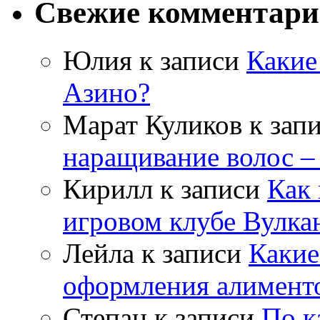
Свежие комментар
Юлия
к записи
Какие
Азино?
Марат Куликов
к зап
наращивание волос –
Кирилл
к записи
Как 
игровом клубе Вулка
Лейла
к записи
Какие
оформления алимент
Степан
к записи
По к