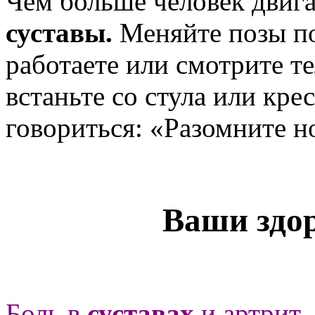
Чем больше человек двига
суставы.
Меняйте позы по
работаете или смотрите т
встаньте со стула или кре
говориться: «Разомните н
Ваши здо
Боль в
суставах
и артрит