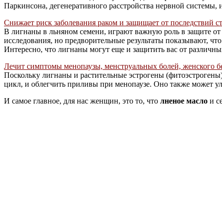
Паркинсона, дегенеративного расстройства нервной системы, 
Снижает риск заболевания раком и защищает от последствий ст
В лигнаны в льняном семени, играют важную роль в защите от
исследования, но предворительные результаты показывают, что
Интересно, что лигнаны могут еще и защитить вас от различны
Лечит симптомы менопаузы, менструальных болей, женского б
Поскольку лигнаны и растительные эстрогены (фитоэстрогены)
цикл, и облегчить приливы при менопаузе. Оно также может у
И самое главное, для нас женщин, это то, что
лненое масло
и с