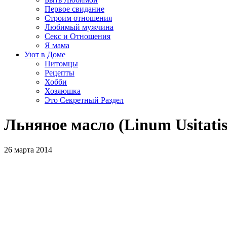
Первое свидание
Строим отношения
Любимый мужчина
Секс и Отношения
Я мама
Уют в Доме
Питомцы
Рецепты
Хобби
Хозяюшка
Это Секретный Раздел
Льняное масло (Linum Usitati
26 марта 2014