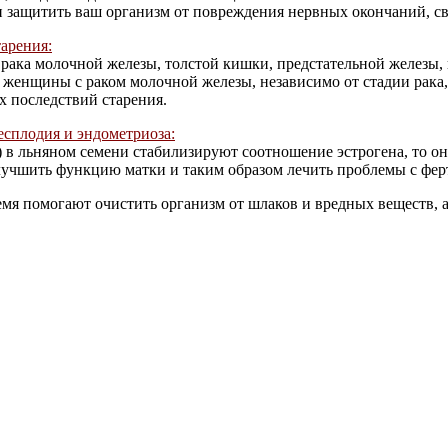
и защитить ваш организм от повреждения нервных окончаний, св
арения:
 рака молочной железы, толстой кишки, предстательной железы,
 женщины с раком молочной железы, независимо от стадии рака,
х последствий старения.
есплодия и эндометриоза:
 в льняном семени стабилизируют соотношение эстрогена, то о
лучшить функцию матки и таким образом лечить проблемы с фер
емя помогают очистить организм от шлаков и вредных веществ, а 