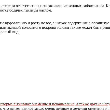
тепени ответственны и за заживление кожных заболеваний. Крас
ботке болячек льнянум маслом.
ет оздоровлению и росту волос, а низкое содержание в организм
м или экземой волосяного покрова головы так же может быть р
оровый вид.
оторые вызывают онемение и покалывание, а также другие нар
, что делает данное масло очень ценным в лечении онемение и