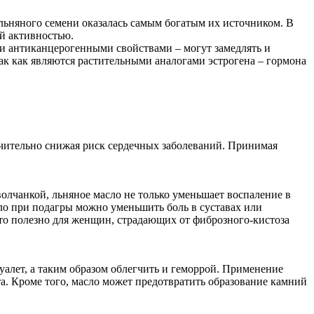
льняного семени оказалась самым богатым их источником. В
ой активностью.
 антиканцерогенными свойствами – могут замедлять и
ак как являются растительными аналогами эстрогена – гормона
начительно снижая риск сердечных заболеваний. Принимая
олчанкой, льняное масло не только уменьшает воспаление в
сло при подагры можно уменьшить боль в суставах или
 что полезно для женщин, страдающих от фиброзного-кистоза
уалет, а таким образом облегчить и геморрой. Применение
. Кроме того, масло может предотвратить образование камний