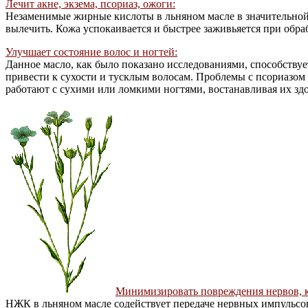
Лечит акне, экзема, псориаз, ожоги:
Незаменимые жирные кислоты в льняном масле в значительной с
вылечить. Кожа успокаивается и быстрее заживьяется при обра
Улучшает состояние волос и ногтей:
Данное масло, как было показано исследованиями, способству
привести к сухости и тусклым волосам. Проблемы с псориазо
работают с сухими или ломкими ногтями, востанавливая их зд
Минимизировать повреждения нервов, к
НЖК в льняном масле содействует передаче нервных импульсов