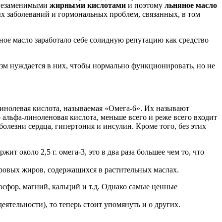
о незаменимыми
жирными кислотами
и поэтому
льняное масло
ых заболеваний и гормональных проблем, связанных, в том
ное масло заработало себе солидную репутацию как средство
зм нуждается в них, чтобы нормально функционировать, но не
линолевая кислота, называемая «Омега-6». Их называют
альфа-линоленовая кислота, меньше всего и реже всего входит
болезни сердца, гипертония и инсулин. Кроме того, без этих
ит около 2,5 г. омега-3, это в два раза большее чем то, что
оровых жиров, содержащихся в растительных маслах.
фосфор, магний, кальций и т.д. Однако самые ценные
ятельности), то теперь стоит упомянуть и о других.