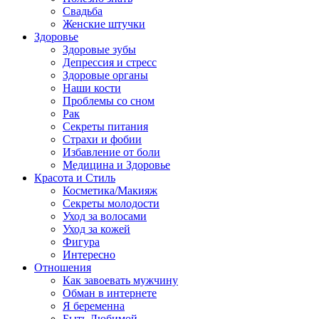
Свадьба
Женские штучки
Здоровье
Здоровые зубы
Депрессия и стресс
Здоровые органы
Наши кости
Проблемы со сном
Рак
Секреты питания
Страхи и фобии
Избавление от боли
Медицина и Здоровье
Красота и Стиль
Косметика/Макияж
Секреты молодости
Уход за волосами
Уход за кожей
Фигура
Интересно
Отношения
Как завоевать мужчину
Обман в интернете
Я беременна
Быть Любимой