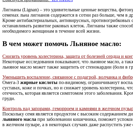
Лигнаны (Lignan) – это удивительные ценные вещества, фитон
семенах льна лигнанов содержится в сотни раз больше, чем в 
Кроме антибактериальных, антивирусных, противогрибковых 
останавливать развитие раковых клеток. Лигнаны также спосо
необходимого женщинам в течение всей жизни.
В чем может помочь Льняное масло:
Снизить уровень холестерина, защита от болезней сердца и кон
Некоторые исследования показывают, что льняное масло, а так
льняное масло может также защитить от стенокардии (боли в г
Уменьшить воспаление, связанное с подагрой, волчанка и фибр
Омега-3
жирные кислоты
по-видимому, ограничиваюут воспал
суставах, коже и почках, но и снижает уровень холестерина, 
отечность, которая является симптомом этого заболевания. Кр
груди.
Контроль над запорами, геморроем и камнями в желчном пузыр
Поскольку семя является продуктом с высоким содержанием дие
льняного масла
при заболевании кишечника, поможет успокоит
в желчном пузыре, а в некоторых случаях даже распустить уж