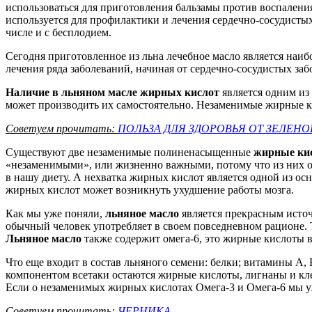
использоваться для приготовления бальзамы против воспаления
используется для профилактики и лечения сердечно-сосудисты
числе и с бесплодием.
Сегодня приготовленное из льна лечебное масло является наиб
лечения ряда заболеваний, начиная от сердечно-сосудистых заб
Наличие в льняном масле жирных кислот
является одним из
может производить их самостоятельно. Незаменимые жирные к
Советуем прочитать:
ПОЛЬЗА ДЛЯ ЗДОРОВЬЯ ОТ ЗЕЛЕНО
Существуют две незаменимые полиненасыщенные
жирные ки
«незаменимыми», или жизненно важными, потому что из них ор
в нашу диету. А нехватка жирных кислот является одной из осн
жирных кислот может возникнуть ухудшение работы мозга.
Как мы уже поняли,
льняное масло
является прекрасным источни
обычный человек употребляет в своем повседневном рационе. Та
Льняное масло
также содержит омега-6, это жирные кислоты в
Что еще входит в состав льняного семени: белки; витамины А, 
компонентом всетаки остаются жирные кислоты, лигнаны и кле
Если о незаменимых жирных кислотах Омега-3 и Омега-6 мы уже
Советуем прочитать:
ЧЕРНИКА