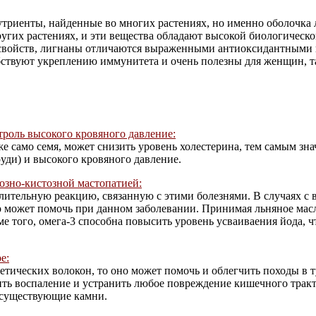
утриенты, найденные во многих растениях, но именно оболочка 
других растениях, и эти вещества обладают высокой биологическ
свойств, лигнаны отличаются выраженными антиоксидантными и
бствуют укреплению иммунитета и очень полезны для женщин, т
троль высокого кровяного давление:
же само семя, может снизить уровень холестерина, тем самым з
руди) и высокого кровяного давление.
озно-кистозной мастопатией:
ительную реакцию, связанную с этими болезнями. В случаях с в
что может помочь при данном заболевании. Принимая льняное ма
оме того, омега-3 способна повысить уровень усваиваения йода,
е:
тических волокон, то оно может помочь и облегчить походы в т
ь воспаление и устранить любое повреждение кишечного тракта
е существующие камни.