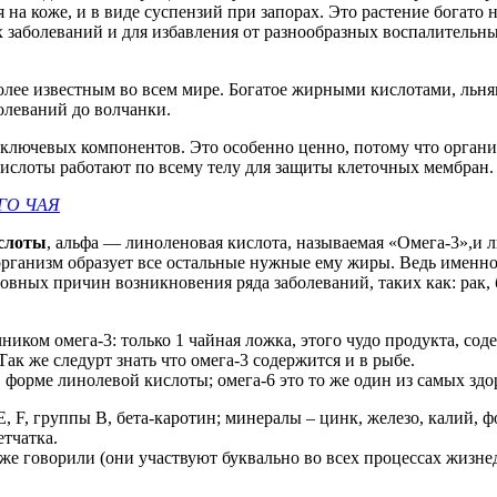
 на коже, и в виде суспензий при запорах. Это растение богат
х заболеваний и для избавления от разнообразных воспалительн
олее известным во всем мире. Богатое жирными кислотами, льня
олеваний до волчанки.
 ключевых компонентов. Это особенно ценно, потому что органи
ислоты работают по всему телу для защиты клеточных мембран.
ГО ЧАЯ
слоты
, альфа — линоленовая кислота, называемая «Омега-3»,и 
ганизм образует все остальные нужные ему жиры. Ведь именно 
овных причин возникновения ряда заболеваний, таких как: рак, 
ком омега-3: только 1 чайная ложка, этого чудо продукта, содерж
к же следурт знать что омега-3 содержится и в рыбе.
 форме линолевой кислоты; омега-6 это то же один из самых зд
Е, F, группы В, бета-каротин; минералы – цинк, железо, калий, 
тчатка.
 говорили (они участвуют буквально во всех процессах жизнеде