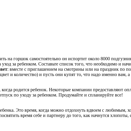
ть на горшок самостоятельно он испортит около 8000 подгузник
уход за ребенком. Составьте список того, что необходимо и нач
овет
: вместе с приглашением на смотрины или на праздник по п
цвет и количество) и пусть они купят то, что надо именно вам, а 
ть, когда родится ребенок. Некоторые компании предоставляют оп
тпуск по уходу за ребенком. Продумайте и спланируйте все!
бенка. Это время, когда можно отдохнуть вдвоем с любимым, ход
освятить время себе и партнеру до того, как начнутся хлопоты,