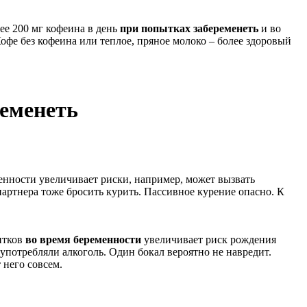
ее 200 мг кофеина в день
при попытках забеременеть
и во
офе без кофеина или теплое, пряное молоко – более здоровый
ременеть
менности увеличивает риски, например, может вызвать
артнера тоже бросить курить. Пассивное курение опасно. К
итков
во время беременности
увеличивает риск рождения
 употребляли алкоголь. Один бокал вероятно не навредит.
 него совсем.