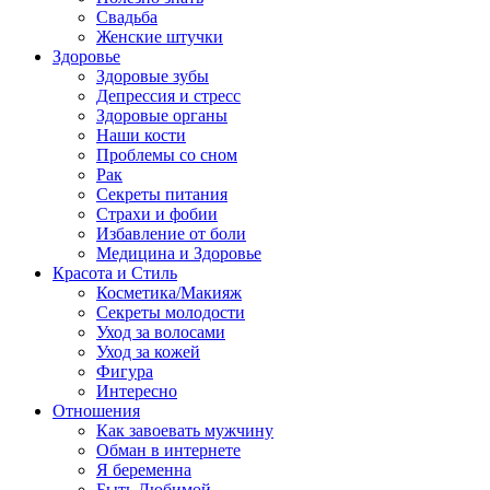
Свадьба
Женские штучки
Здоровье
Здоровые зубы
Депрессия и стресс
Здоровые органы
Наши кости
Проблемы со сном
Рак
Секреты питания
Страхи и фобии
Избавление от боли
Медицина и Здоровье
Красота и Стиль
Косметика/Макияж
Секреты молодости
Уход за волосами
Уход за кожей
Фигура
Интересно
Отношения
Как завоевать мужчину
Обман в интернете
Я беременна
Быть Любимой