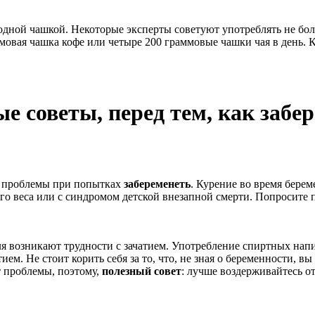
одной чашкой. Некоторые эксперты советуют употреблять не бол
мовая чашка кофе или четыре 200 граммовые чашки чая в день. К
е советы, перед тем, как забе
ть проблемы при попытках
забеременеть
. Курение во время бере
 веса или с синдромом детской внезапной смерти. Попросите п
оля возникают трудности с зачатием. Употребление спиртных нап
. Не стоит корить себя за то, что, не зная о беременности, вы
т проблемы, поэтому,
полезный совет
: лучше воздерживайтесь от