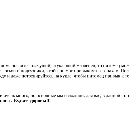
в доме появится плачущий, агукающий младенец, то питомец мож
 лосьон и подгузники, чтобы он мог привыкнуть к запахам. Поле
жду и даже потренируйтесь на кукле, чтобы питомец привык к том
ти
очень много, но основные мы изложили, для вас, в данной стать
ность
.
Будьте здоровы!!!